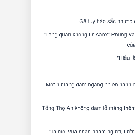
Gã tuy háo sắc nhưng 
"Lang quận không tin sao?" Phùng Vận
của
"Hiểu l
Một nữ lang dám ngang nhiên hành đ
Tống Thọ An không dám lỗ mãng thêm n
"Ta mới vừa nhận nhầm người, tưởng