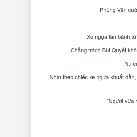
Phùng Vận cười
Xe ngựa lăn bánh từ 
Chẳng trách Bùi Quyết khôn
Nụ c
Nhìn theo chiếc xe ngựa khuất dần, 
"Ngươi vừa n