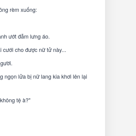
uông rèm xuống:
lạnh ướt đẫm lưng áo.
 cưới cho được nữ tử này...
gười.
ngọn lửa bị nữ lang kia khơi lên lại
 không tệ à?"