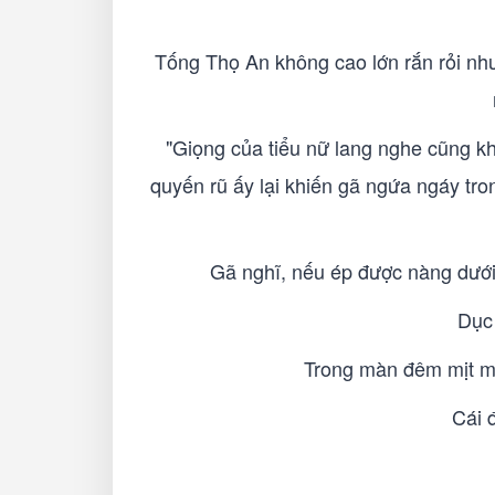
Tống Thọ An không cao lớn rắn rỏi nh
"Giọng của tiểu nữ lang nghe cũng k
quyến rũ ấy lại khiến gã ngứa ngáy tr
Gã nghĩ, nếu ép được nàng dưới
Dục 
Trong màn đêm mịt mù
Cái 