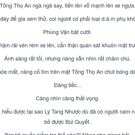
Tống Thọ An ngà ngà say, tiến lên vỗ mạnh lên xe ngựa
đây để gia xem thử, coi ngươi có phải loại d.â.m phụ kh
Phùng Vận bật cười.
ậm rãi vén rèm xe lên, cẩn thận quan sát khuôn mặt tr
Ánh sáng rất tối, nhưng nàng vẫn nhìn rất chăm chú.
óe mắt, nàng cố tìm trên mặt Tống Thọ An chút bóng d
Đáng tiếc...
Càng nhìn càng thất vọng.
 hiểu được tại sao Lý Tang Nhược dù đã có người nam 
bỏ được Bùi Quyết.
"Ngươi muốn kiểm tra thế nào?" Nàng nhẹ giọng hỏi.