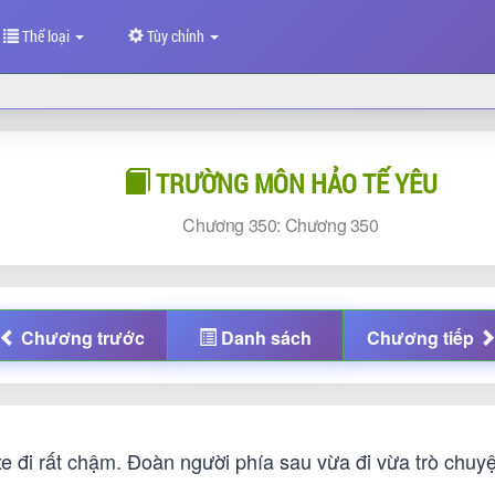
Thể loại
Tùy chỉnh
TRƯỜNG MÔN HẢO TẾ YÊU
Chương
350:
Chương
350
Chương
trước
Danh sách
Chương
tiếp
e đi rất chậm. Đoàn người phía sau vừa đi vừa trò chuy