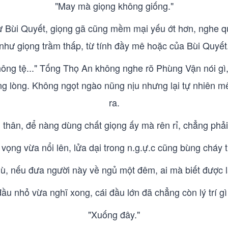
"May mà giọng không giống."
ư Bùi Quyết, giọng gã cũng mềm mại yếu ớt hơn, nghe qu
như giọng trầm thấp, từ tính đầy mê hoặc của Bùi Quyết
hông tệ..." Tống Thọ An không nghe rõ Phùng Vận nói gì
ong lòng. Không ngọt ngào nũng nịu nhưng lại tự nhiên m
ra.
 thân, để nàng dùng chất giọng ấy mà rên rỉ, chẳng phả
vọng vừa nổi lên, lửa dại trong n.g.ự.c cũng bùng cháy 
, nếu đưa người này về ngủ một đêm, ai mà biết được l
đầu nhỏ vừa nghĩ xong, cái đầu lớn đã chẳng còn lý trí gì
"Xuống đây."