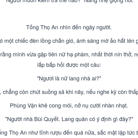
Tống Thọ An nhìn đến ngây người.
ó một chiếc đèn lồng chắn gió, ánh sáng mờ ảo hắt lên
ằng mình vừa gặp tiên nữ hạ phàm, nhất thời nín thở, n
lắp bắp hỏi được một câu:
"Ngươi là nữ lang nhà ai?"
 chẳng còn chút suồng sã khi nãy, nếu nghe kỹ còn thấp
Phùng Vận khẽ cong môi, nở nụ cười nhàn nhạt.
"Người nhà Bùi Quyết. Lang quân có ý định gì đây?"
ng Thọ An như tỉnh rượu đến quá nửa, sắc mặt lập tức bi