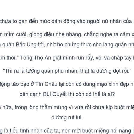
chưa to gan đến mức dám động vào người nữ nhân của B
 mỉm cười, giọng điệu nhẹ nhàng, chẳng nghe ra cảm xúc 
 quân Bắc Ung tới, nhờ họ chứng thực cho lang quân n
ầm thôi." Tống Thọ An giật mình run rẩy, vội vã chắp tay 
"Thì ra là tướng quân phu nhân, thật là đường đột rồi."
ộng táo bạo ở Tín Châu lại còn có dung mạo xinh đẹp 
bên cạnh Bùi Quyết thì còn có thể là ai?
ữa, trong lòng thầm mừng vì vừa rồi chưa kịp buột miệ
đường rút lui.
 là tiểu tình nhân của ta, nên mới buột miệng nói năng