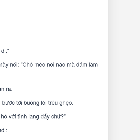
đi."
 mày nói: "Chó mèo nơi nào mà dám làm
n ra.
 bước tới buông lời trêu ghẹo.
hò với tình lang đấy chứ?"
ói: