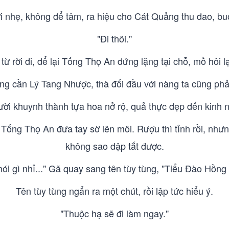
 nhẹ, không để tâm, ra hiệu cho Cát Quảng thu đao, b
"Đi thôi."
từ rời đi, để lại Tống Thọ An đứng lặng tại chỗ, mồ hôi 
g cần Lý Tang Nhược, thà đối đầu với nàng ta cũng phải
ười khuynh thành tựa hoa nở rộ, quả thực đẹp đến kinh n
Tống Thọ An đưa tay sờ lên môi. Rượu thì tỉnh rồi, nhưng 
không sao dập tắt được.
ói gì nhỉ..." Gã quay sang tên tùy tùng, "Tiểu Đào Hồng
Tên tùy tùng ngẩn ra một chút, rồi lập tức hiểu ý.
"Thuộc hạ sẽ đi làm ngay."