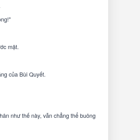
.
ông!"
ước mặt.
áng của Bùi Quyết.
nhân như thế này, vẫn chẳng thể buông