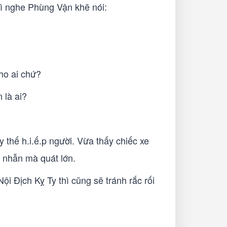
ì nghe Phùng Vận khẽ nói:
ho ai chứ?
 là ai?
thế h.i.ế.p người. Vừa thấy chiếc xe
 nhẫn mà quát lớn.
i Địch Kỵ Ty thì cũng sẽ tránh rắc rối