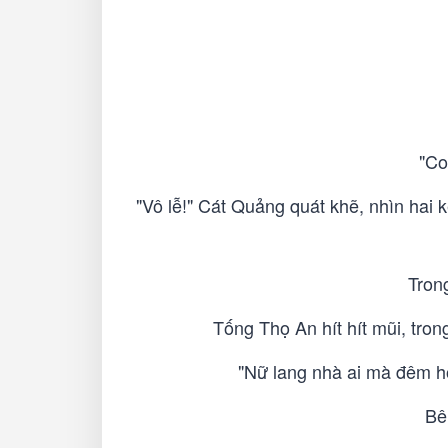
"Co
"Vô lễ!" Cát Quảng quát khẽ, nhìn ha
Tron
Tống Thọ An hít hít mũi, tron
"Nữ lang nhà ai mà đêm hô
Bê