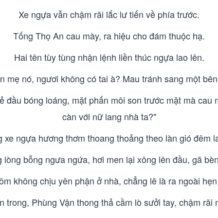
Xe ngựa vẫn chậm rãi lắc lư tiến về phía trước.
Tống Thọ An cau mày, ra hiệu cho đám thuộc hạ.
Hai tên tùy tùng nhận lệnh liền thúc ngựa lao lên.
n mẹ nó, ngươi không có tai à? Mau tránh sang một bên 
i kẻ đầu bóng loáng, mặt phấn môi son trước mặt mà cau
càn với nữ lang nhà ta?"
g xe ngựa hương thơm thoang thoảng theo làn gió đêm la
g lòng bỗng ngưa ngứa, hơi men lại xông lên đầu, gã bèn
m không chịu yên phận ở nhà, chẳng lẽ là ra ngoài hẹn 
n trong, Phùng Vận thong thả cầm lò sưởi tay, chậm rãi n