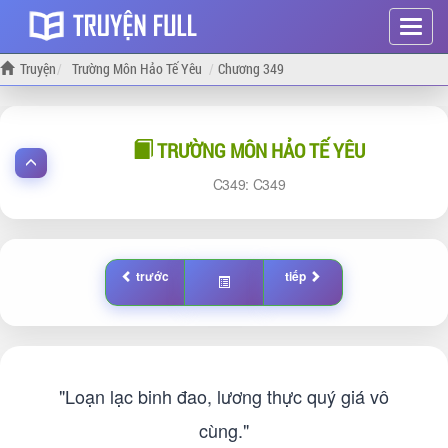
Hiện
menu
Truyện
Trường Môn Hảo Tế Yêu
Chương 349
TRƯỜNG MÔN HẢO TẾ YÊU
349:
349
trước
tiếp
"Loạn lạc binh đao, lương thực quý giá vô
cùng."