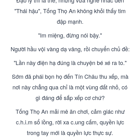
Đạo lý thì là thế, nhưng vừa nghe nhắc đến
"Thái hậu", Tống Thọ An không khỏi thấy tim
đập mạnh.
"Im miệng, đừng nói bậy."
Người hầu vội vàng dạ vâng, rồi chuyển chủ đề:
"Lần này điện hạ đúng là chuyện bé xé ra to."
Sớm đã phái bọn họ đến Tín Châu thu xếp, mà
nơi này chẳng qua chỉ là một vùng đất nhỏ, có
gì đáng để sắp xếp cơ chứ?
Tống Thọ An mải mê ăn chơi, cảm giác như
c.h.i.m sổ lồng, rời xa c.ung cấm, quyền lực
trong tay mới là quyền lực thực sự.