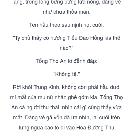
lâng, trong lòng bừng bừng lửa nóng, dáng vẻ
như chưa thỏa mãn.
Tên hầu theo sau nịnh nọt cười:
"Ty chủ thấy cô nương Tiểu Đào Hồng kia thế
nào?"
Tống Thọ An lơ đễnh đáp:
"Không tệ."
Rời khỏi Trung Kinh, không còn phải hầu dưới
mí mắt của mụ nữ nhân ghê gớm kia, Tống Thọ
An cả người thư thái, nhìn cái gì cũng thấy vừa
mắt. Dáng vẻ gã vốn đã ưa nhìn, lại cưỡi trên
lưng ngựa cao to đi vào Họa Đường Thu