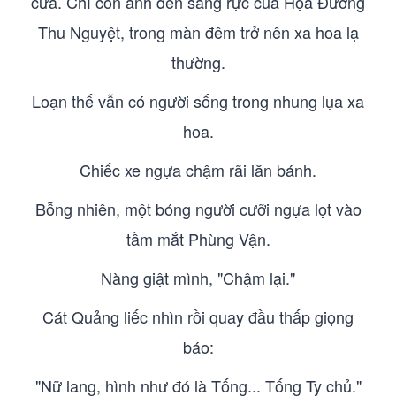
cửa. Chỉ còn ánh đèn sáng rực của Họa Đường
Thu Nguyệt, trong màn đêm trở nên xa hoa lạ
thường.
Loạn thế vẫn có người sống trong nhung lụa xa
hoa.
Chiếc xe ngựa chậm rãi lăn bánh.
Bỗng nhiên, một bóng người cưỡi ngựa lọt vào
tầm mắt Phùng Vận.
Nàng giật mình, "Chậm lại."
Cát Quảng liếc nhìn rồi quay đầu thấp giọng
báo:
"Nữ lang, hình như đó là Tống... Tống Ty chủ."