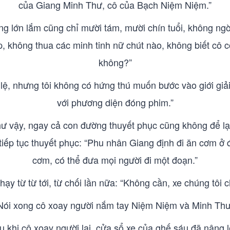
của Giang Minh Thư, cô của Bạch Niệm Niệm.”
ông lớn lắm cũng chỉ mười tám, mười chín tuổi, không n
 không thua các minh tinh nữ chút nào, không biết cô có 
không?”
ệ, nhưng tôi không có hứng thú muốn bước vào giới giải 
với phương diện đóng phim.”
hư vậy, ngay cả con đường thuyết phục cũng không để lại
tiếp tục thuyết phục: “Phu nhân Giang định đi ăn cơm ở 
cơm, có thể đưa mọi người đi một đoạn.”
y từ từ tới, từ chối lần nữa: “Không cần, xe chúng tôi c
Nói xong cô xoay người nắm tay Niệm Niệm và Minh Thư
u khi cô xoay người lại, cửa sổ xe của ghế sáu đã nâng l