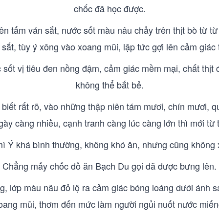
chốc đã học được.
rên tấm ván sắt, nước sốt màu nâu chảy trên thịt bò từ 
sắt, tùy ý xông vào xoang mũi, lập tức gợi lên cảm giác
 sốt vị tiêu đen nồng đậm, cảm giác mềm mại, chất thịt
không thể bắt bẻ.
biết rất rõ, vào những thập niên tám mươi, chín mươi, q
y càng nhiều, cạnh tranh càng lúc càng lớn thì mới từ từ
ì Ý khá bình thường, không khó ăn, nhưng cũng không x
Chẳng mấy chốc đồ ăn Bạch Du gọi đã được bưng lên.
, lớp màu nâu đỏ lộ ra cảm giác bóng loáng dưới ánh s
oang mũi, thơm đến mức làm người ngủi nuốt nước miến