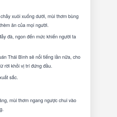
từ chảy xuôi xuống dưới, mùi thơm bùng
 thèm ăn của mọi người.
 đẫy đà, ngon đến mức khiến người ta
uán Thái Bình sẽ nổi tiếng lần nữa, cho
 rời khỏi vị trí đứng đầu.
uất sắc.
áng, mùi thơm ngang ngược chui vào
g.