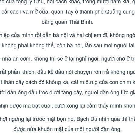
ộ của tổng lý Chu, nói cách khác, trong mười năm kia, 
i cải cách và mở cửa, quán Tây ở thành phố Quảng cũng
bằng quán Thái Bình.
iệp của mình rồi dẫn bà nội và hai chị em đi, không ngờ 
không phải không thể, còn bà nội, lần sau mọi người lại
ề nhà ăn cơm, không thì sẽ ở lại nghỉ ngơi, người chờ ở 
ất phấn khích, đầu kề đầu nói chuyện rôm rả không ng
thân cây cách đó không xa, cái m.ô.n.g của con chim khẽ
gười đàn ông đầu trọc dưới tàng cây, người đàn ông tức g
ịn được mà bật cười, cười xong lại cảm thấy mình khôn
ợt ngừng lại trước mặt bọn họ, Bạch Du nhìn qua thì th
được nửa khuôn mặt của một người đàn ông.