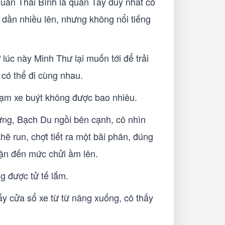
quán Thái Bình là quán Tây duy nhất có
 dần nhiều lên, nhưng không nổi tiếng
lúc này Minh Thư lại muốn tới để trải
 có thể đi cùng nhau.
trạm xe buýt không được bao nhiêu.
ừng, Bạch Du ngồi bên cạnh, cô nhìn
 run, chợt tiết ra một bãi phân, đúng
iận đến mức chửi ầm lên.
g được tử tế lắm.
ấy cửa sổ xe từ từ nâng xuống, cô thấy