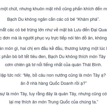
 một chút, nhưng khuôn mặt nhỏ cũng phấn khích đến mứ
Bạch Du không ngăn cản các cô bé “Khám phá”.
mắt các cô bé trừng lớn như vẻ mặt bà Lưu đến Đại Quan
ơn mà là người phục vụ trực tiếp nói tên đồ ăn, không th
n món gì, hai chị em đầu kề đầu, thương lượng một lúc 
t phần bò bít tết tiêu đen, Bạch Du không thích món Tâ
cơm chiên gà tơ nổi tiếng nhất của quán Thái Bình.
ư lập tức nói: “Mẹ, bồ câu non nướng cũng là món Tây ạ?
ăn ở nhà hàng Quốc Doanh rồi ạ?”
sự là món Tây, tuy rằng đây là quán Tây, nhưng cũng có
lại mẹ thích ăn món Trung Quốc của chúng ta.”