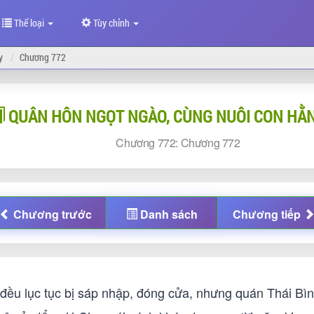
Thể loại
Tùy chỉnh
y
Chương 772
QUÂN HÔN NGỌT NGÀO, CÙNG NUÔI CON HẰ
Chương
772:
Chương
772
Chương
trước
Danh sách
Chương
tiếp
đều lục tục bị sáp nhập, đóng cửa, nhưng quán Thái Bìn