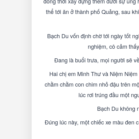
đồng thời xây dựng thêm dưới sự ủng h
thể tới ăn ở thành phố Quảng, sau kh
Bạch Du vốn định chờ tới ngày tốt ngh
nghiệm, cô cảm thấy 
Đang là buổi trưa, mọi người sẽ v
Hai chị em Minh Thư và Niệm Niệm r
chằm chằm con chim nhỏ đậu trên một 
lúc rơi trúng đầu một n
Bạch Du không nh
Đúng lúc này, một chiếc xe màu đen ch