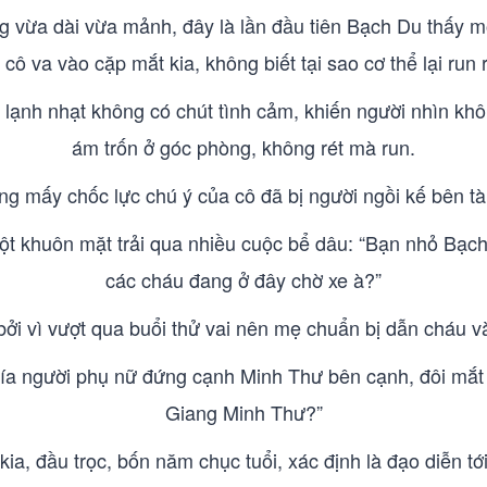
 vừa dài vừa mảnh, đây là lần đầu tiên Bạch Du thấy m
 cô va vào cặp mắt kia, không biết tại sao cơ thể lại run 
lạnh nhạt không có chút tình cảm, khiến người nhìn kh
ám trốn ở góc phòng, không rét mà run.
 mấy chốc lực chú ý của cô đã bị người ngồi kế bên tài
một khuôn mặt trải qua nhiều cuộc bể dâu: “Bạn nhỏ Bạ
các cháu đang ở đây chờ xe à?”
ởi vì vượt qua buổi thử vai nên mẹ chuẩn bị dẫn cháu và
ía người phụ nữ đứng cạnh Minh Thư bên cạnh, đôi mắt 
Giang Minh Thư?”
a, đầu trọc, bốn năm chục tuổi, xác định là đạo diễn tới