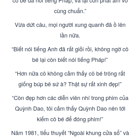
cô bé đã nói tiếng Pháp, vả lại còn phát âm vô
cùng chuẩn.”
Vừa dứt câu, mọi người xung quanh đã ồ lên
lần nữa.
“Biết nói tiếng Anh đã rất giỏi rồi, không ngờ cô
bé lại còn biết nói tiếng Pháp!”
“Hơn nữa cô không cảm thấy cô bé trông rất
giống búp bê sứ à? Thật sự rất xinh đẹp!”
“Còn đẹp hơn các diễn viên nhí trong phim của
Quỳnh Dao, tôi cảm thấy Quỳnh Dao nên tới
kiếm cô bé để đóng phim!”
Năm 1981, tiểu thuyết “Ngoài khung cửa sổ” và