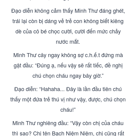
Đạo diễn không cảm thấy Minh Thư đáng ghét,
trái lại còn bị dáng vẻ trẻ con không biết kiêng
dè của cô bé chọc cười, cười đến mức chảy
nước mắt.
Minh Thư cây ngay không sợ c.h.ế.t đứng mà
gật đầu: “Đúng ạ, nếu vậy sẽ rất tiếc, đề nghị
chú chọn cháu ngay bây giờ.”
Đạo diễn: “Hahaha... Đây là lần đầu tiên chú
thấy một đứa trẻ thú vị như vậy, được, chú chọn
cháu!”
Minh Thư nghiêng đầu: “Vậy còn chị của cháu
thì sao? Chị tên Bạch Niệm Niệm, chị cũng rất