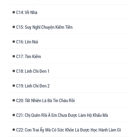
kiếm tiền! Kiếm tiền! Kiếm tiền!
14: Về Nhà
15: Suy Nghĩ Chuyện Kiếm Tiền
16: Lên Núi
17: Tìm Kiếm
18: Linh Chi Đen 1
19: Linh Chi Đen 2
20: Tất Nhiên Là Bà Tin Cháu Rồi
21: Chị Quên Rồi À Em Chưa Được Làm Hộ Khẩu Mà
22: Con Trai Ấy Mà Có Sức Khỏe Là Được Học Hành Làm Gì