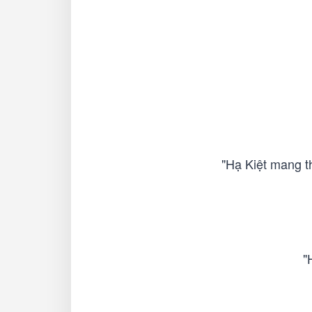
"Hạ Kiệt mang th
"