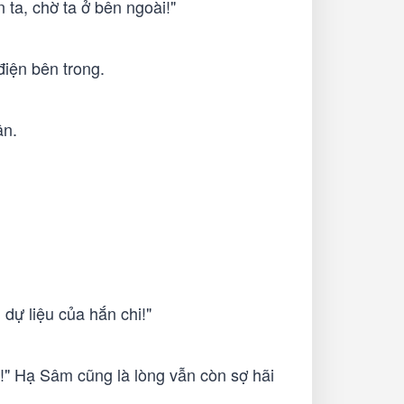
 ta, chờ ta ở bên ngoài!"
điện bên trong.
ận.
i dự liệu của hắn chi!"
g!" Hạ Sâm cũng là lòng vẫn còn sợ hãi