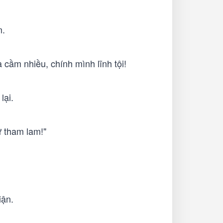
m.
à cầm nhiều, chính mình lĩnh tội!
lại.
ử tham lam!"
iận.