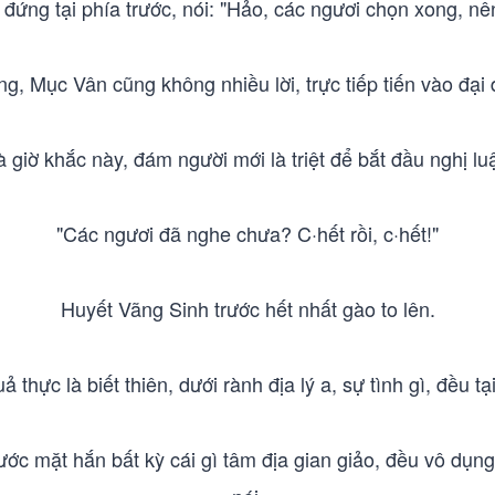
ứng tại phía trước, nói: "Hảo, các ngươi chọn xong, nên
ống, Mục Vân cũng không nhiều lời, trực tiếp tiến vào đại 
 giờ khắc này, đám người mới là triệt để bắt đầu nghị lu
"Các ngươi đã nghe chưa? C·hết rồi, c·hết!"
Huyết Vãng Sinh trước hết nhất gào to lên.
thực là biết thiên, dưới rành địa lý a, sự tình gì, đều tạ
trước mặt hắn bất kỳ cái gì tâm địa gian giảo, đều vô dụn