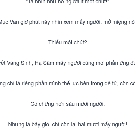
"Ta nhìn như hồ người ít một chút!"
Mục Vân giờ phút này nhìn xem mấy người, mở miệng nói
Thiếu một chút?
ết Vãng Sinh, Hạ Sâm mấy người cũng mới phản ứng đ
chỉ là riêng phần mình thế lực bên trong đệ tử, còn có
Có chừng hơn sáu mươi người.
Nhưng là bây giờ, chỉ còn lại hai mươi mấy người!