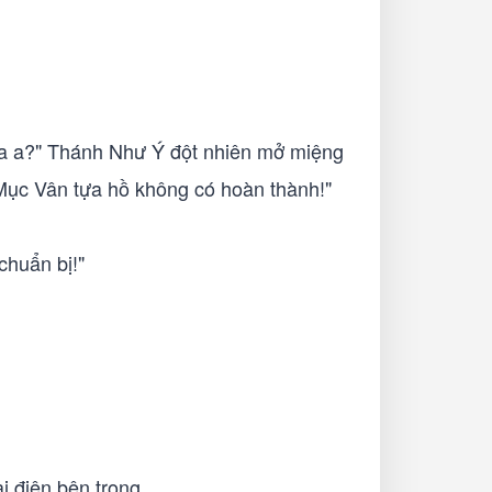
 ta a?" Thánh Như Ý đột nhiên mở miệng
, Mục Vân tựa hồ không có hoàn thành!"
chuẩn bị!"
ại điện bên trong.