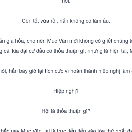
nói.
Còn tốt vừa rồi, hắn không có làm ẩu.
 ấn gia hỏa, cho nên Mục Vân mới không có g·iết chúng
g cái kia đại cự đầu có thỏa thuận gì, nhưng là hiện tại
nói, hắn bây giờ tại tích cực vì hoàn thành hiệp nghị làm 
Hiệp nghị?
Hội là thỏa thuận gì?
hắc này Mục Vân, lại là trực tiếp tiến vào tòa thứ nhất đ