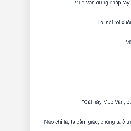
Mục Vân đứng chắp tay, đ
Lời nói rơi xu
Mà
"Cái này Mục Vân, quả 
"Nào chỉ là, ta cảm giác, chúng ta ở 