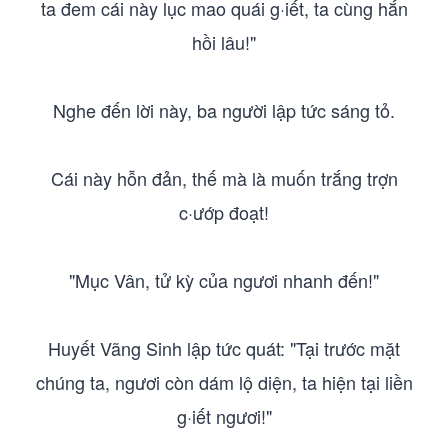
ta đem cái này lục mao quái g·iết, ta cùng hắn
hồi lâu!"
Nghe đến lời này, ba người lập tức sáng tỏ.
Cái này hỗn đản, thế mà là muốn trắng trợn
c·ướp đoạt!
"Mục Vân, tử kỳ của ngươi nhanh đến!"
Huyết Vãng Sinh lập tức quát: "Tại trước mặt
chúng ta, ngươi còn dám lộ diện, ta hiện tại liền
g·iết ngươi!"