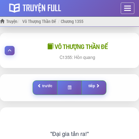
Hiện
menu
Truyện
Vô Thượng Thần Đế
Chương 1355
VÔ THƯỢNG THẦN ĐẾ
1355: Hồn quang
trước
tiếp
"Đại gia tản ra!"