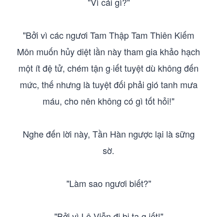
"Vì cái gì?"
"Bởi vì các ngươi Tam Thập Tam Thiên Kiếm
Môn muốn hủy diệt lần này tham gia khảo hạch
một ít đệ tử, chém tận g·iết tuyệt dù không đến
mức, thế nhưng là tuyệt đối phải gió tanh mưa
máu, cho nên không có gì tốt hỏi!"
Nghe đến lời này, Tần Hàn ngược lại là sững
sờ.
"Làm sao ngươi biết?"
"Bởi vì Lộ Viễn đi bị ta g·iết!"