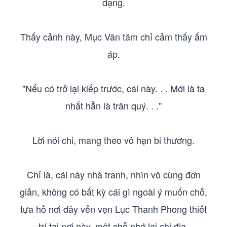
dạng.
Thấy cảnh này, Mục Vân tâm chỉ cảm thấy ấm
áp.
"Nếu có trở lại kiếp trước, cái này. . . Mới là ta
nhất hẳn là trân quý. . ."
Lời nói chi, mang theo vô hạn bi thương.
Chỉ là, cái này nhà tranh, nhìn vô cùng đơn
giản, không có bất kỳ cái gì ngoài ý muốn chỗ,
tựa hồ nơi đây vẻn vẹn Lục Thanh Phong thiết
trí tại nơi này, một chỗ nhớ lại chi địa.