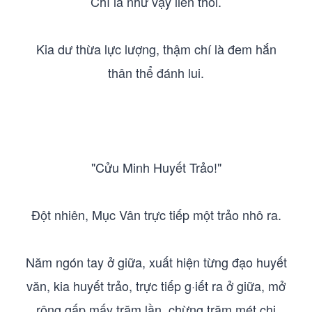
Chỉ là như vậy liền thôi.
Kia dư thừa lực lượng, thậm chí là đem hắn
thân thể đánh lui.
"Cửu Minh Huyết Trảo!"
Đột nhiên, Mục Vân trực tiếp một trảo nhô ra.
Năm ngón tay ở giữa, xuất hiện từng đạo huyết
văn, kia huyết trảo, trực tiếp g·iết ra ở giữa, mở
rộng gấp mấy trăm lần, chừng trăm mét chi