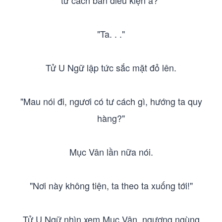
tư cách bàn điều kiện a?"
"Ta. . ."
Tử U Ngữ lập tức sắc mặt đỏ lên.
"Mau nói đi, ngươi có tư cách gì, hướng ta quy
hàng?"
Mục Vân lần nữa nói.
"Nơi này không tiện, ta theo ta xuống tới!"
Tử U Ngữ nhìn xem Mục Vân, ngượng ngùng