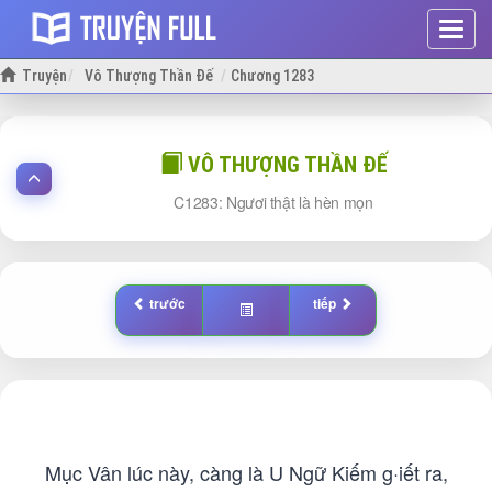
Hiện
menu
Truyện
Vô Thượng Thần Đế
Chương 1283
VÔ THƯỢNG THẦN ĐẾ
1283: Ngươi thật là hèn mọn
trước
tiếp
Mục Vân lúc này, càng là U Ngữ Kiếm g·iết ra,