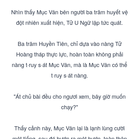
Nhìn thấy Mục Vân bên người ba trăm huyết vệ
đột nhiên xuất hiện, Tử U Ngữ lập tức quát.
Ba trăm Huyền Tiên, chỉ dựa vào nàng Tử
Hoàng tháp thực lực, hoàn toàn không phải
nàng t·ruy s·át Mục Vân, mà là Mục Vân có thể
t·ruy s·át nàng.
"Át chủ bài đều cho ngươi xem, bây giờ muốn
chạy?"
Thấy cảnh này, Mục Vân lại là lạnh lùng cười
một tiếng, sau đó bước ra một bước, toàn thân