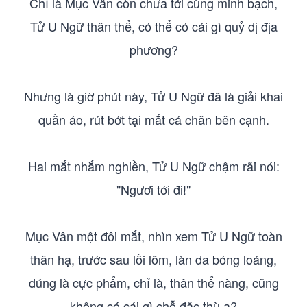
Chỉ là Mục Vân còn chưa tới cùng minh bạch,
Tử U Ngữ thân thể, có thể có cái gì quỷ dị địa
phương?
Nhưng là giờ phút này, Tử U Ngữ đã là giải khai
quần áo, rút bớt tại mắt cá chân bên cạnh.
Hai mắt nhắm nghiền, Tử U Ngữ chậm rãi nói:
"Ngươi tới đi!"
Mục Vân một đôi mắt, nhìn xem Tử U Ngữ toàn
thân hạ, trước sau lồi lõm, làn da bóng loáng,
đúng là cực phẩm, chỉ là, thân thể nàng, cũng
không có cái gì chỗ đặc thù a?