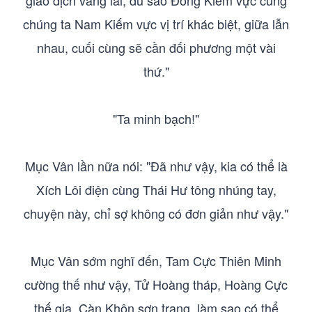
giao dịch vãng lai, dù sao Đông Kiếm vực cùng
chúng ta Nam Kiếm vực vị trí khác biệt, giữa lẫn
nhau, cuối cùng sẽ cần đối phương một vài
thứ."
"Ta minh bạch!"
Mục Vân lần nữa nói: "Đã như vậy, kia có thể là
Xích Lôi điện cùng Thái Hư tông nhúng tay,
chuyện này, chỉ sợ không có đơn giản như vậy."
Mục Vân sớm nghĩ đến, Tam Cực Thiên Minh
cường thế như vậy, Tử Hoàng tháp, Hoàng Cực
thế gia, Càn Khôn sơn trang, làm sao có thể