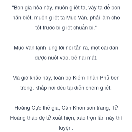
"Bọn gia hỏa này, muốn g·iết ta, vậy ta để bọn
hắn biết, muốn g·iết ta Mục Vân, phải làm cho
tốt trước bị g·iết chuẩn bị."
Mục Vân lạnh lùng lời nói tản ra, một cái đan
dược nuốt vào, bế hai mắt.
Mà giờ khắc này, toàn bộ Kiếm Thần Phủ bên
trong, khắp nơi đều tại diễn chém g·iết.
Hoàng Cực thế gia, Càn Khôn sơn trang, Tử
Hoàng tháp đệ tử xuất hiện, xáo trộn lần này thí
luyện.