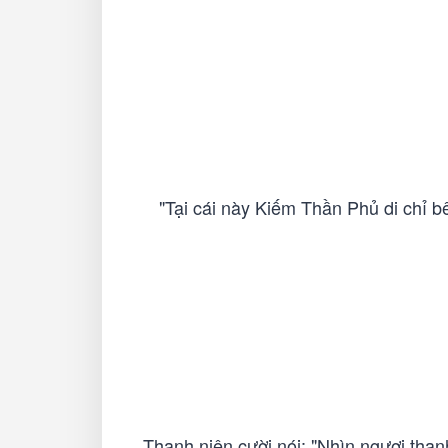
"Tại cái này Kiếm Thần Phủ di chỉ 
Thanh niên cười nói: "Nhìn ngươi than