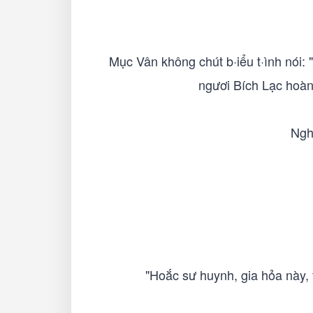
Mục Vân không chút b·iểu t·ình nói: "
ngươi Bích Lạc hoàn
Ngh
"Hoắc sư huynh, gia hỏa này, t