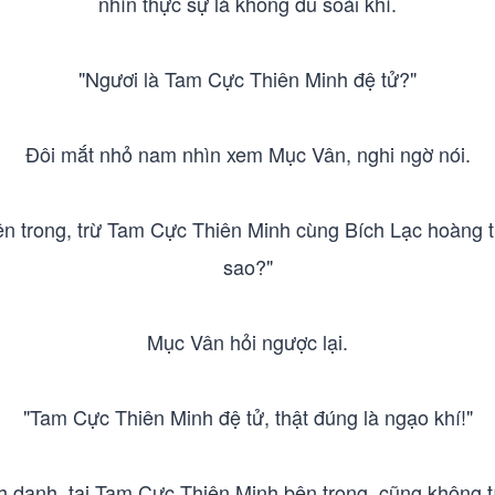
nhìn thực sự là không đủ soái khí.
"Ngươi là Tam Cực Thiên Minh đệ tử?"
Đôi mắt nhỏ nam nhìn xem Mục Vân, nghi ngờ nói.
bên trong, trừ Tam Cực Thiên Minh cùng Bích Lạc hoàng 
sao?"
Mục Vân hỏi ngược lại.
"Tam Cực Thiên Minh đệ tử, thật đúng là ngạo khí!"
h danh, tại Tam Cực Thiên Minh bên trong, cũng không tí