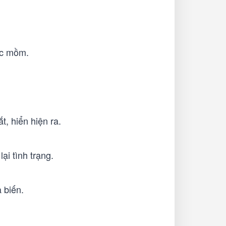
ốc mồm.
, hiển hiện ra.
i tình trạng.
 biến.