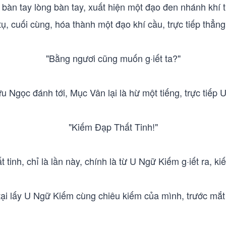
àn tay lòng bàn tay, xuất hiện một đạo đen nhánh khí th
tụ, cuối cùng, hóa thành một đạo khí cầu, trực tiếp thẳ
"Bằng ngươi cũng muốn g·iết ta?"
u Ngọc đánh tới, Mục Vân lại là hừ một tiếng, trực tiếp
"Kiếm Đạp Thất Tinh!"
t tinh, chỉ là lần này, chính là từ U Ngữ Kiếm g·iết ra, k
tại lấy U Ngữ Kiếm cùng chiêu kiếm của mình, trước mắt C