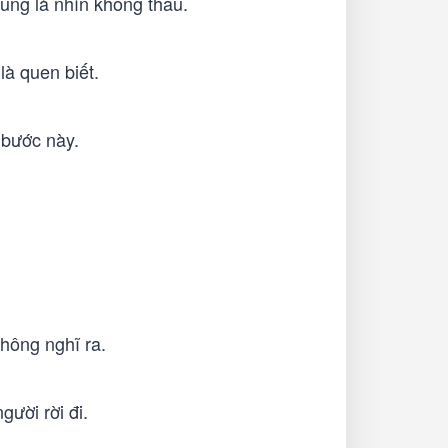
ũng là nhìn không thấu.
à quen biết.
 bước này.
hông nghĩ ra.
gười rời đi.