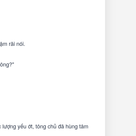
ậm rãi nói.
tông?"
ực lượng yếu ớt, tông chủ đã hùng tâm