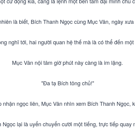
 cử động kia, càng là lệnh một bên tam đại minh chủ c
nhiên là biết, Bích Thanh Ngọc cùng Mục Vân, ngày xưa l
ông nghĩ tới, hai người quan hệ thế mà là có thể đến một
Mục Vân nội tâm giờ phút này càng là im lặng.
"Đa tạ Bích tông chủ!"
ếp nhận ngọc liên, Mục Vân nhìn xem Bích Thanh Ngọc, k
Ngọc lại là uyển chuyển cười một tiếng, trực tiếp quay n