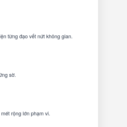
iện từng đạo vết nứt không gian.
sững sờ.
.
 mét rộng lớn phạm vi.