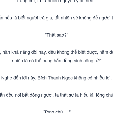
tráng chí, ta tự nhiên nguyện ý đi theo."
n nếu là biết ngươi trả giá, tất nhiên sẽ không để ngươi th
"Thật sao?"
, hắn khả năng đời này, đều không thể biết được, năm đó
nhiên là có thể cùng hắn đồng sinh cộng tử!"
Nghe đến lời này, Bích Thanh Ngọc không có nhiều lời.
n đều nói bất động ngươi, ta thật sự là hiếu kì, tông ch
"Tông chủ. . ."