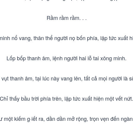
Rầm rầm rầm. . .
inh nổ vang, thân thể người nọ bốn phía, lập tức xuất h
Lốp bốp thanh âm, lệnh người hai lỗ tai xông minh.
 vụt thanh âm, tại lúc này vang lên, tất cả mọi người là 
Chỉ thấy bầu trời phía trên, lập tức xuất hiện một vết nứt
hư một kiếm g·iết ra, dần dần mở rộng, trọn vẹn đến ngàn