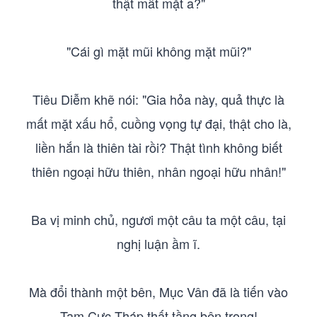
thật mất mặt a?"
"Cái gì mặt mũi không mặt mũi?"
Tiêu Diễm khẽ nói: "Gia hỏa này, quả thực là
mất mặt xấu hổ, cuồng vọng tự đại, thật cho là,
liền hắn là thiên tài rồi? Thật tình không biết
thiên ngoại hữu thiên, nhân ngoại hữu nhân!"
Ba vị minh chủ, ngươi một câu ta một câu, tại
nghị luận ầm ĩ.
Mà đổi thành một bên, Mục Vân đã là tiến vào
Tam Cực Tháp thất tầng bên trong!