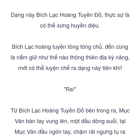
Dạng này Bích Lạc Hoàng Tuyền Đồ, thực sự là
có thể xưng huyền diệu.
Bích Lạc hoàng tuyền tông tông chủ, đến cùng
là nắm giữ như thế nào thông thiên địa kỳ năng,
mới có thể luyện chế ra dạng này tiên khí!
"Ra!"
Từ Bích Lạc Hoàng Tuyền Đồ bên trong ra, Mục
Vân bàn tay vung lên, một đầu dòng suối, tại
Mục Vân đầu ngón tay, chậm rãi ngưng tụ ra