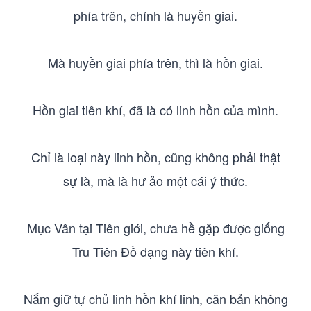
phía trên, chính là huyền giai.
Mà huyền giai phía trên, thì là hồn giai.
Hồn giai tiên khí, đã là có linh hồn của mình.
Chỉ là loại này linh hồn, cũng không phải thật
sự là, mà là hư ảo một cái ý thức.
Mục Vân tại Tiên giới, chưa hề gặp được giống
Tru Tiên Đồ dạng này tiên khí.
Nắm giữ tự chủ linh hồn khí linh, căn bản không