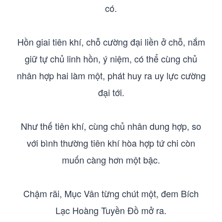
có.
Hồn giai tiên khí, chỗ cường đại liền ở chỗ, nắm
giữ tự chủ linh hồn, ý niệm, có thể cùng chủ
nhân hợp hai làm một, phát huy ra uy lực cường
đại tới.
Như thế tiên khí, cùng chủ nhân dung hợp, so
với bình thường tiên khí hòa hợp tứ chi còn
muốn càng hơn một bậc.
Chậm rãi, Mục Vân từng chút một, đem Bích
Lạc Hoàng Tuyền Đồ mở ra.