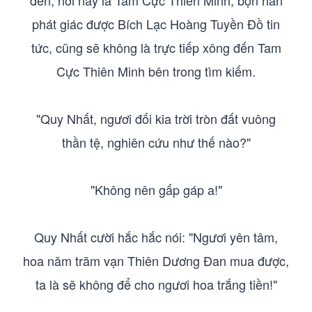
đến, nơi này là Tam Cực Thiên Minh, bọn hắn
phát giác được Bích Lạc Hoàng Tuyền Đồ tin
tức, cũng sẽ không là trực tiếp xông đến Tam
Cực Thiên Minh bên trong tìm kiếm.
"Quy Nhất, ngươi đối kia trời tròn đất vuông
thần tệ, nghiên cứu như thế nào?"
"Không nên gấp gáp a!"
Quy Nhất cười hắc hắc nói: "Ngươi yên tâm,
hoa năm trăm vạn Thiên Dương Đan mua được,
ta là sẽ không để cho ngươi hoa trắng tiền!"