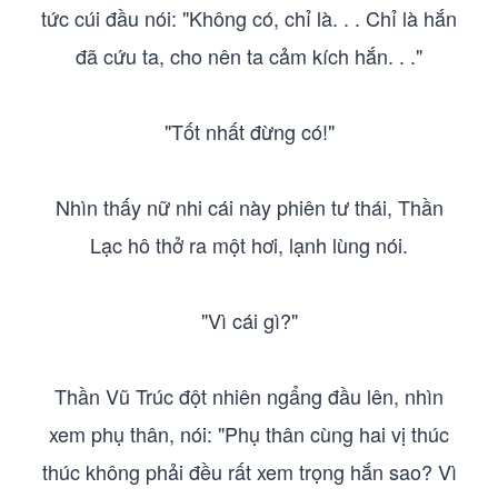
tức cúi đầu nói: "Không có, chỉ là. . . Chỉ là hắn
đã cứu ta, cho nên ta cảm kích hắn. . ."
"Tốt nhất đừng có!"
Nhìn thấy nữ nhi cái này phiên tư thái, Thần
Lạc hô thở ra một hơi, lạnh lùng nói.
"Vì cái gì?"
Thần Vũ Trúc đột nhiên ngẩng đầu lên, nhìn
xem phụ thân, nói: "Phụ thân cùng hai vị thúc
thúc không phải đều rất xem trọng hắn sao? Vì