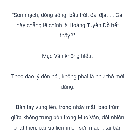
"Sơn mạch, dòng sông, bầu trời, đại địa. . . Cái
này chẳng lẽ chính là Hoàng Tuyền Đồ hết
thảy?"
Mục Vân không hiểu.
Theo đạo lý đến nói, không phải là như thế mới
đúng.
Bàn tay vung lên, trong nháy mắt, bao trùm
giữa không trung bên trong Mục Vân, đột nhiên
phát hiện, cái kia liên miên sơn mạch, tại bàn