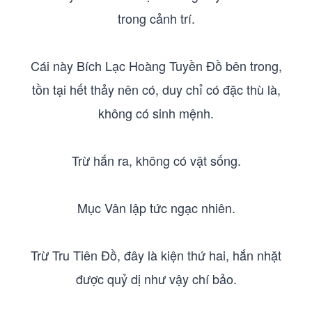
trong cảnh trí.
Cái này Bích Lạc Hoàng Tuyền Đồ bên trong,
tồn tại hết thảy nên có, duy chỉ có đặc thù là,
không có sinh mệnh.
Trừ hắn ra, không có vật sống.
Mục Vân lập tức ngạc nhiên.
Trừ Tru Tiên Đồ, đây là kiện thứ hai, hắn nhặt
được quỷ dị như vậy chí bảo.