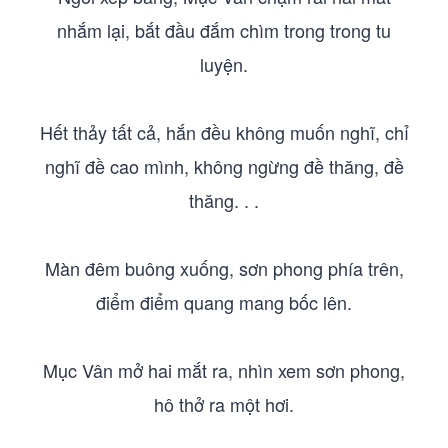
nhắm lại, bắt đầu đắm chìm trong trong tu
luyện.
Hết thảy tất cả, hắn đều không muốn nghĩ, chỉ
nghĩ đề cao mình, không ngừng đề thăng, đề
thăng. . .
Màn đêm buông xuống, sơn phong phía trên,
điểm điểm quang mang bốc lên.
Mục Vân mở hai mắt ra, nhìn xem sơn phong,
hô thở ra một hơi.