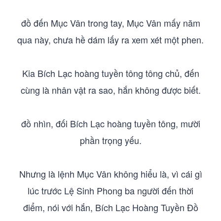
đồ đến Mục Vân trong tay, Mục Vân mấy năm
qua này, chưa hề dám lấy ra xem xét một phen.
Kia Bích Lạc hoàng tuyền tông tông chủ, đến
cùng là nhân vật ra sao, hắn không được biết.
đồ nhìn, đối Bích Lạc hoàng tuyền tông, mười
phần trọng yếu.
Nhưng là lệnh Mục Vân không hiểu là, vì cái gì
lúc trước Lệ Sinh Phong ba người đến thời
điểm, nói với hắn, Bích Lạc Hoàng Tuyền Đồ