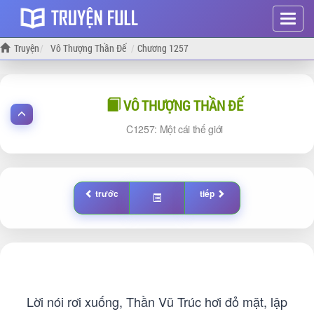
Hiện
menu
Truyện
Vô Thượng Thần Đế
Chương 1257
VÔ THƯỢNG THẦN ĐẾ
1257: Một cái thế giới
trước
tiếp
Lời nói rơi xuống, Thần Vũ Trúc hơi đỏ mặt, lập