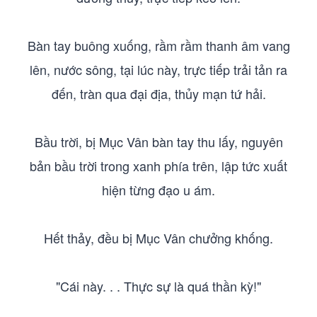
Bàn tay buông xuống, rầm rầm thanh âm vang
lên, nước sông, tại lúc này, trực tiếp trải tản ra
đến, tràn qua đại địa, thủy mạn tứ hải.
Bầu trời, bị Mục Vân bàn tay thu lấy, nguyên
bản bầu trời trong xanh phía trên, lập tức xuất
hiện từng đạo u ám.
Hết thảy, đều bị Mục Vân chưởng khống.
"Cái này. . . Thực sự là quá thần kỳ!"