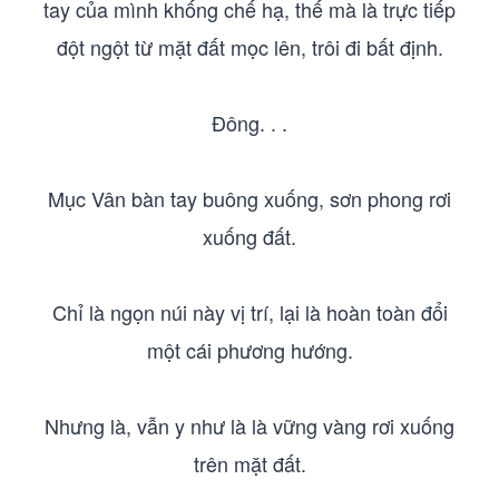
tay của mình khống chế hạ, thế mà là trực tiếp
đột ngột từ mặt đất mọc lên, trôi đi bất định.
Đông. . .
Mục Vân bàn tay buông xuống, sơn phong rơi
xuống đất.
Chỉ là ngọn núi này vị trí, lại là hoàn toàn đổi
một cái phương hướng.
Nhưng là, vẫn y như là là vững vàng rơi xuống
trên mặt đất.