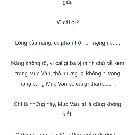
giải.
Vì cái gì?
Lòng của nàng, có phần trở nên nặng nề. . .
Nàng không rõ, vì cái gì ba vị minh chủ rất xem
trọng Mục Vân, thế nhưng lại không hi vọng
nàng cùng Mục Vân có cái gì thân quen.
Chỉ là những này, Mục Vân lại là cũng không
biết.
Giờ này khắc này, Mục Vân một mực đợi tại