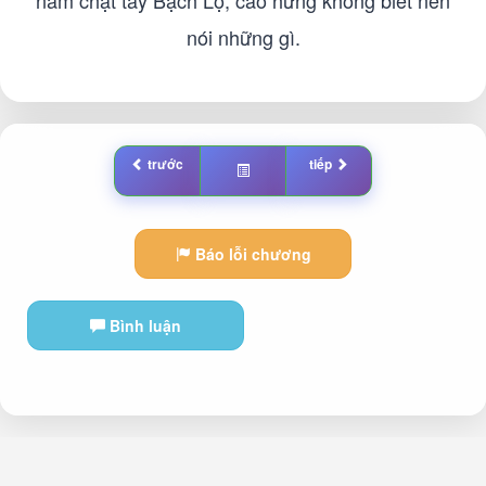
nắm chặt tay Bạch Lộ, cao hứng không biết nên
nói những gì.
trước
tiếp
Báo lỗi chương
Bình luận