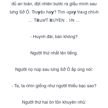
đủ an toàn, đột nhiên bước ra giấu mình sau
lưng Sở Ô. Tru𝘆ệ𝔫‎ ha𝘆?‎ Tìm‎ 𝔫ga𝘆‎ tra𝔫g‎ chí𝔫h‎
﹏‎ T𝐑u𝑀T‎ 𝐑UYE𝖭．𝓥𝖭‎ ﹏
- Huynh đài, bán không?
Người thứ nhất lên tiếng.
Người nọ núp sau lưng Sở Ô ấp úng nói:
- Ta, ta nhìn giống như người thiếu bạc sao?
Người thứ hai ôn tồn khuyên nhủ: