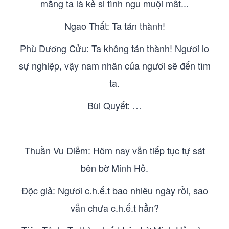
mắng ta là kẻ si tình ngu muội mất...
Ngao Thất: Ta tán thành!
Phù Dương Cửu: Ta không tán thành! Ngươi lo
sự nghiệp, vậy nam nhân của ngươi sẽ đến tìm
ta.
Bùi Quyết: …
Thuần Vu Diễm: Hôm nay vẫn tiếp tục tự sát
bên bờ Minh Hồ.
Độc giả: Ngươi c.h.ế.t bao nhiêu ngày rồi, sao
vẫn chưa c.h.ế.t hẳn?