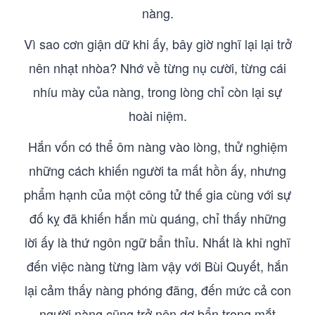
nàng.
Vì sao cơn giận dữ khi ấy, bây giờ nghĩ lại lại trở
nên nhạt nhòa? Nhớ về từng nụ cười, từng cái
nhíu mày của nàng, trong lòng chỉ còn lại sự
hoài niệm.
Hắn vốn có thể ôm nàng vào lòng, thử nghiệm
những cách khiến người ta mất hồn ấy, nhưng
phẩm hạnh của một công tử thế gia cùng với sự
đố kỵ đã khiến hắn mù quáng, chỉ thấy những
lời ấy là thứ ngôn ngữ bẩn thỉu. Nhất là khi nghĩ
đến việc nàng từng làm vậy với Bùi Quyết, hắn
lại cảm thấy nàng phóng đãng, đến mức cả con
người nàng cũng trở nên dơ bẩn trong mắt