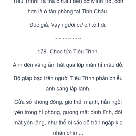
Tiêu Trình: Ta thà c.h.ế.t bên bờ Minh Hồ, còn
hơn là ở tân phòng tại Tịnh Châu.
Độc giả: Vậy ngươi cứ c.h.ế.t đi.
~~~~~~~~
178- Chọc tức Tiêu Trình.
Ánh đèn vàng ấm hắt qua lớp màn hỉ màu đỏ.
Bộ giáp bạc trên người Tiêu Trình phản chiếu
ánh sáng lấp lánh.
Cửa sổ không đóng, gió thổi mạnh, hắn ngồi
yên trong hỉ phòng, gương mặt bình tĩnh, đôi
mắt yên lặng, như thể bị sắc đỏ tràn ngập kia
nhấn chìm...