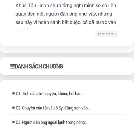
Khúc Tận Hoan chưa từng nghĩ mình sẽ có liên
quan đến một người đàn ông như vậy, nhưng
sau này vì hoàn cảnh bắt buộc, cô đã bước vào
“kim ốc” do anh tạo ra.
Xem thêm »
Trong ba năm theo Đường Kính Nghiêu, những
công tử xung quanh anh đều biết anh nuôi một
nữ sinh, thỉnh thoảng còn trêu đùa vài câu, còn
DANH SÁCH CHƯƠNG
anh chỉ cười xòa.
“Kim ốc tàng kiều” là chuyện tình lãng mạn
ngầm hiểu trong giới của họ.
1: Tình cảm tự nguyện, không hối hận…
Ban đầu cô miễn cưỡng, nhưng sau đó đã lợi
dụng thế lực của Đường Kính Nghiêu để nhanh
2: Chuyện của tôi và cô ấy, đừng xen vào…
chóng trưởng thành.
Cô luôn tỉnh táo nhận ra khoảng cách giữa họ,
3: Người đàn ông ngoài lạnh trong nóng…
và luôn kiên định muốn thay đổi số phận.