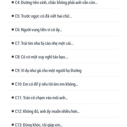
4: Đường tiên sinh, chắc không phải anh vẫn còn…
Sau này, cô chọn đúng thời điểm để nói lời tạm
biệt:
5: Trước ngực cô đã viết hai chữ…
“Đường tiên sinh, cảm ơn ngài đã quan tâm đến
6: Người vung tiền vì cô ấy…
em trong ba năm qua.”
Đường Kính Nghiêu tháo kính gọng vàng, từ tốn
7: Trái tim như bị cào nhẹ một cái…
nới lỏng cà vạt, ngón tay thon dài nâng cằm cô
lên:
8: Cô có một suy nghĩ táo bạo….
“Cánh cứng rồi, muốn bay à?”.
9: Ví dụ như gả cho một người họ Đường
Để rời xa Đường Kính Nghiêu, cô gần như lột đi
một lớp da, cuối cùng cả hai đều hận đỏ mắt
10: Em có để ý nếu tôi ôm em không…
mới có thể chia tay.
11: Trán cô chạm vào môi anh…
Nhiều năm sau, cô trở về nước, vô tình nghe
thấy người xung quanh anh bàn tán:
12: Không đủ, anh ấy muốn nhiều hơn…
“Cô ta thật có gan, năm đó lợi dụng Đường Kính
Nghiêu xong lại đâm sau lưng một nhát, suýt
13: Đừng khóc, tôi giúp em…