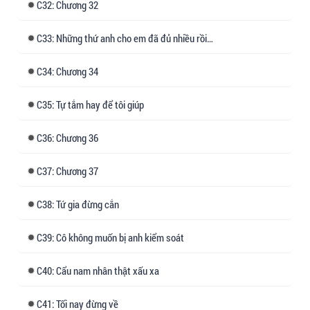
32: Chương 32
không thích cũng đừng chê bai.
33: Những thứ anh cho em đã đủ nhiều rồi…
34: Chương 34
35: Tự tắm hay để tôi giúp
36: Chương 36
37: Chương 37
38: Tứ gia đừng cắn
39: Cô không muốn bị anh kiểm soát
40: Cẩu nam nhân thật xấu xa
41: Tối nay đừng về