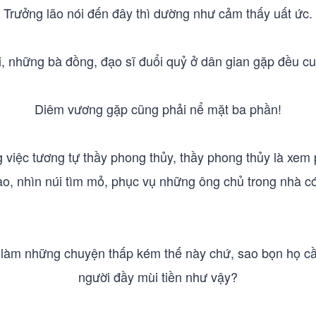
Trưởng lão nói đến đây thì dường như cảm thấy uất ức.
hại, những bà đồng, đạo sĩ đuổi quỷ ở dân gian gặp đều cu
Diêm vương gặp cũng phải nể mặt ba phần!
 việc tương tự thầy phong thủy, thầy phong thủy là xe
ao, nhìn núi tìm mỏ, phục vụ những ông chủ trong nhà 
 sẽ làm những chuyện thấp kém thế này chứ, sao bọn họ 
người đầy mùi tiền như vậy?