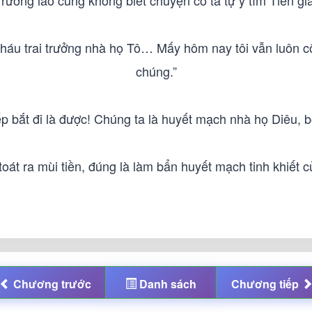
Trưởng lão cũng không biết chuyện cô ta tự ý tìm Tiên gia
 cháu trai trưởng nhà họ Tô… Mấy hôm nay tôi vẫn luôn 
chúng.”
iếp bắt đi là được! Chúng ta là huyết mạch nhà họ Diêu, 
át ra mùi tiền, đúng là làm bẩn huyết mạch tinh khiết 
Chương
trước
Danh sách
Chương
tiếp