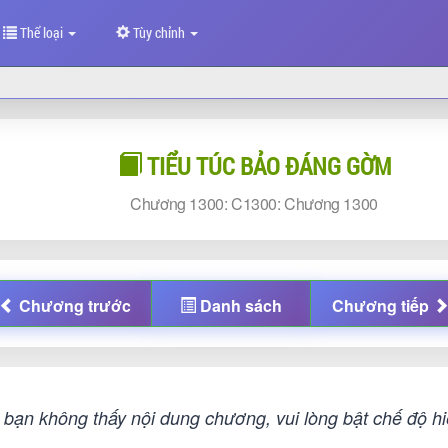
Thể loại
Tùy chỉnh
TIỂU TÚC BẢO ĐÁNG GỜM
Chương
1300: C1300:
Chương
1300
Chương
trước
Danh sách
Chương
tiếp
bạn không thấy nội dung chương, vui lòng bật chế độ hiệ