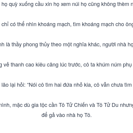
 họ quỳ xuống cầu xin họ xem núi họ cũng không thèm n
chỉ có thể nhìn khoáng mạch, tìm khoáng mạch cho ông 
hính là thầy phong thủy theo một nghĩa khác, người nhà 
g vẻ thanh cao kiêu căng lúc trước, cô ta khúm núm phụ
lão lại hỏi: “Nói cô tìm hai đứa nhỏ kia, cô vẫn chưa tì
mình, mặc dù gia tộc cần Tô Tử Chiến và Tô Tử Du nhưn
để gả vào nhà họ Tô.