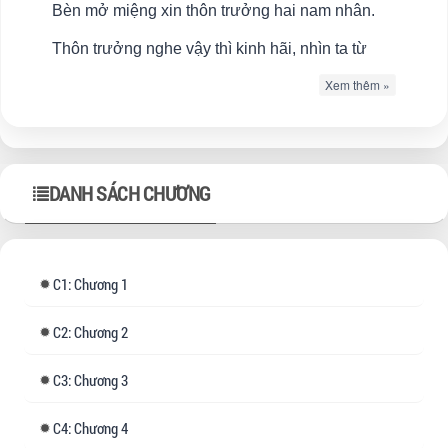
Bèn mở miệng xin thôn trưởng hai nam nhân.
Thôn trưởng nghe vậy thì kinh hãi, nhìn ta từ
đầu đến chân, không ngờ một người trông có vẻ
Xem thêm »
ngoan ngoãn chính trực như ta lại có hành vi
phóng đãng đến mức này.
Hôm sau, hắn vẫn mang hai nam nhân đến tận
DANH SÁCH CHƯƠNG
nhà ta.
1: Chương 1
2: Chương 2
3: Chương 3
4: Chương 4