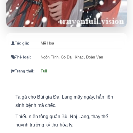
Tác giả:
Mễ Hoa
Thể loại:
Ngôn Tình
,
Cổ Đại
,
Khác
,
Đoản Văn
Trạng thái:
Full
Ta gả cho Bùi gia Đại Lang mấy ngày, hắn liền
sinh bệnh mà chếc.
Thiếu niên tòng quân Bùi Nhị Lang, thay thế
huynh trưởng ký thư hòa ly.