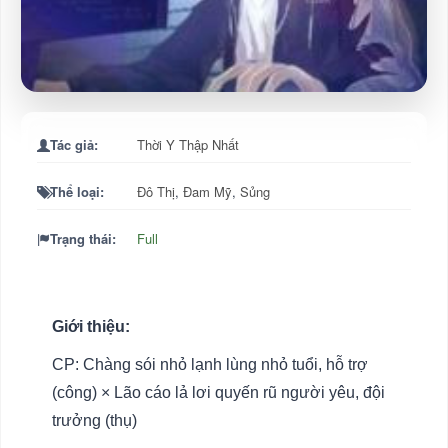
Tác giả:
Thời Y Thập Nhất
Thể loại:
Đô Thị
,
Đam Mỹ
,
Sủng
Trạng thái:
Full
Giới thiệu:
CP: Chàng sói nhỏ lạnh lùng nhỏ tuổi, hỗ trợ
(công) × Lão cáo lả lơi quyến rũ người yêu, đội
trưởng (thụ)