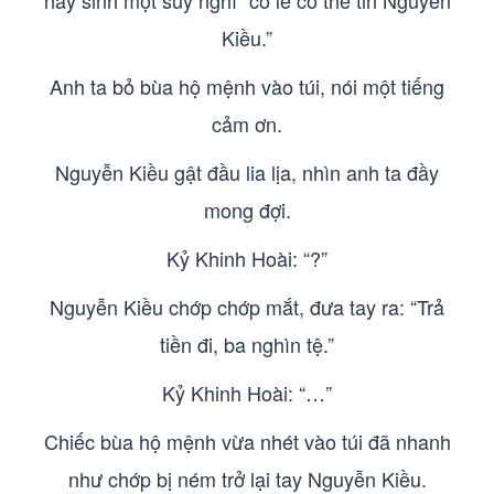
nảy sinh một suy nghĩ “có lẽ có thể tin Nguyễn
Kiều.”
Anh ta bỏ bùa hộ mệnh vào túi, nói một tiếng
cảm ơn.
Nguyễn Kiều gật đầu lia lịa, nhìn anh ta đầy
mong đợi.
Kỷ Khinh Hoài: “?”
Nguyễn Kiều chớp chớp mắt, đưa tay ra: “Trả
tiền đi, ba nghìn tệ.”
Kỷ Khinh Hoài: “…”
Chiếc bùa hộ mệnh vừa nhét vào túi đã nhanh
như chớp bị ném trở lại tay Nguyễn Kiều.