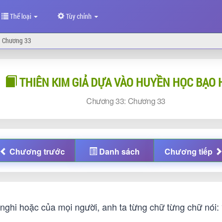
Thể loại
Tùy chỉnh
Chương 33
THIÊN KIM GIẢ DỰA VÀO HUYỀN HỌC BẠO
Chương
33:
Chương
33
Chương
trước
Danh sách
Chương
tiếp
nghi hoặc của mọi người, anh ta từng chữ từng chữ nói: “