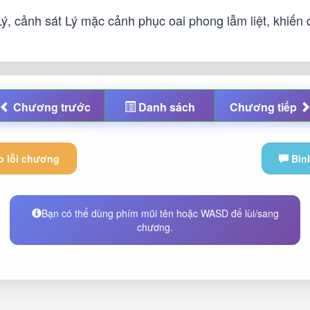
Lý, cảnh sát Lý mặc cảnh phục oai phong lẫm liệt, khiến
Chương
trước
Danh sách
Chương
tiếp
 lỗi chương
Bìn
Bạn có thể dùng phím mũi tên hoặc WASD để lùi/sang
chương.