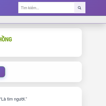
 HỒNG
Là tim người.”