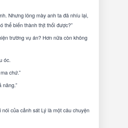
nh. Nhưng lông mày anh ta đã nhíu lại,
 thể biến thành thịt thối được?”
ở hiện trường vụ án? Hơn nữa còn không
u óc.
 ma chứ.”
 năng.”
i nói của cảnh sát Lý là một câu chuyện