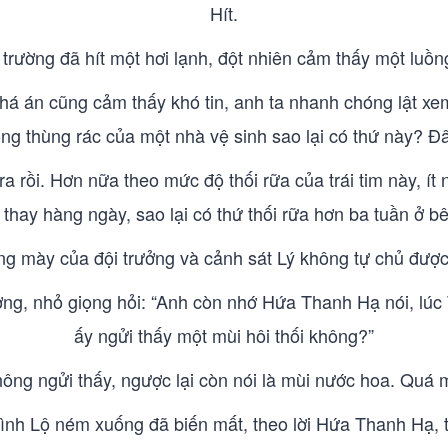
Hít.
ện trường đã hít một hơi lạnh, đột nhiên cảm thấy một luồn
há án cũng cảm thấy khó tin, anh ta nhanh chóng lật xem 
rong thùng rác của một nhà vệ sinh sao lại có thứ này? Đ
ra rồi. Hơn nữa theo mức độ thối rữa của trái tim này, ít 
c thay hàng ngày, sao lại có thứ thối rữa hơn ba tuần ở 
ng mày của đội trưởng và cảnh sát Lý không tự chủ được 
ng, nhỏ giọng hỏi: “Anh còn nhớ Hứa Thanh Hạ nói, lúc
ấy ngửi thấy một mùi hôi thối không?”
hông ngửi thấy, ngược lại còn nói là mùi nước hoa. Quá m
h Lộ ném xuống đã biến mất, theo lời Hứa Thanh Hạ, th