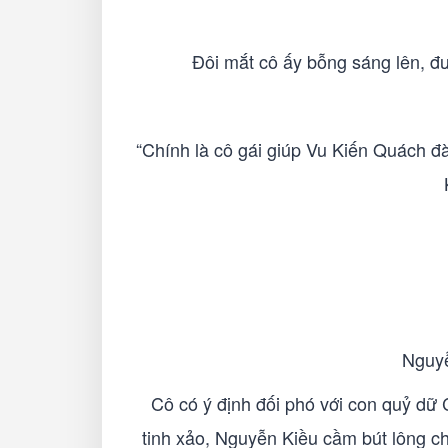
Đôi mắt cô ấy bỗng sáng lên, đư
“Chính là cô gái giúp Vu Kiến Quách đ
Nguyễ
Cô có ý định đối phó với con quỷ dữ C
tinh xảo, Nguyễn Kiều cầm bút lông ch