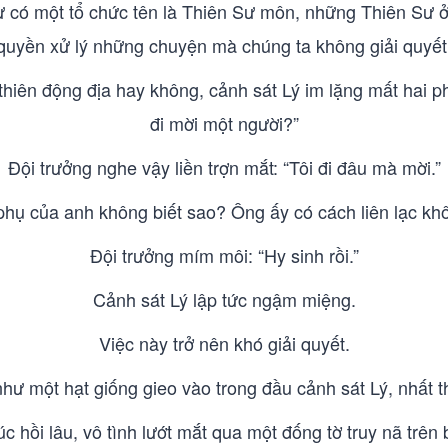
ư có một tổ chức tên là Thiên Sư môn, những Thiên Sư ở 
quyền xử lý những chuyện mà chúng ta không giải quyết
 thiên động địa hay không, cảnh sát Lý im lặng mất hai p
đi mời một người?”
Đội trưởng nghe vậy liền trợn mắt: “Tôi đi đâu mà mời.”
phụ của anh không biết sao? Ông ấy có cách liên lạc kh
Đội trưởng mím môi: “Hy sinh rồi.”
Cảnh sát Lý lập tức ngậm miệng.
Việc này trở nên khó giải quyết.
ư một hạt giống gieo vào trong đầu cảnh sát Lý, nhất t
 hồi lâu, vô tình lướt mắt qua một đống tờ truy nã trê