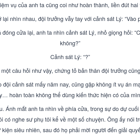
m vụ của anh ta cũng coi như hoàn thành, liền đút hai ta
 lại nhìn nhau, đội trưởng vẫy tay với cảnh sát Lý: “Vào
 đóng cửa lại, anh ta nhìn cảnh sát Lý, nhỏ giọng hỏi: “
không?”
Cảnh sát Lý: “?”
i một câu hỏi như vậy, chứng tỏ bản thân đội trưởng cũng
ào đội cảnh sát mấy năm nay, cũng gặp không ít vụ án mạ
… hoàn toàn không thể dùng kiến thức hiện có của mình đ
u. Ánh mắt anh ta nhìn về phía cửa, trong sự do dự cuối
y tôi có nghe sư phụ tôi kể về một số chuyện. Ông ấy nói 
 kiện siêu nhiên, sau đó họ phải mời người đến giải quyế