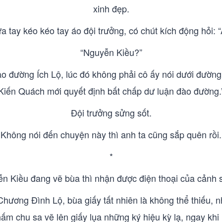
xinh đẹp.
a tay kéo kéo tay áo đội trưởng, có chút kích động hỏi:
“Nguyễn Kiều?”
ào đường Ích Lộ, lúc đó không phải cô ấy nói dưới đườn
Kiến Quách mới quyết định bất chấp dư luận đào đường.
Đội trưởng sửng sốt.
Không nói đến chuyện này thì anh ta cũng sắp quên rồi.
*
n Kiều đang vẽ bùa thì nhận được điện thoại của cảnh s
hương Đình Lộ, bùa giấy tất nhiên là không thể thiếu, n
ấm chu sa vẽ lên giấy lụa những ký hiệu kỳ lạ, ngay khi 