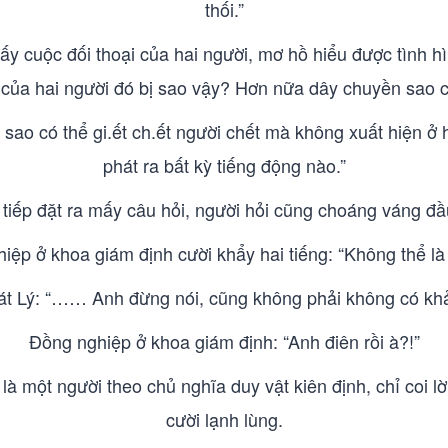
thối.”
y cuộc đối thoại của hai người, mơ hồ hiểu được tình hì
i của hai người đó bị sao vậy? Hơn nữa dây chuyền sao có
m sao có thể gi.ết ch.ết người chết mà không xuất hiện 
phát ra bất kỳ tiếng động nào.”
 tiếp đặt ra mấy câu hỏi, người hỏi cũng choáng váng đầ
iệp ở khoa giám định cười khẩy hai tiếng: “Không thể là
át Lý: “…… Anh đừng nói, cũng không phải không có khả
Đồng nghiệp ở khoa giám định: “Anh điên rồi à?!”
à một người theo chủ nghĩa duy vật kiên định, chỉ coi lờ
cười lạnh lùng.