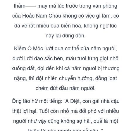
thầm—— may mà lúc trước trong văn phòng
của Hoắc Nam Châu không có việc gì làm, cô
đã vẽ rất nhiều bùa biến hóa, không ngờ lúc
này lại dùng đến.
Kiếm Ô Mộc lướt qua cơ thể của năm người,
dưới lưỡi dao sắc bén, máu tươi từng giọt nhỏ
xuống đất, đợi đến khi cả năm người bị thương
nặng, thì đột nhiên chuyển hướng, đồng loạt
chém đứt đầu năm người.
Ông lão hừ một tiếng: “A Diệt, con gái nhà cậu
thật lợi hại. Tuổi còn nhỏ mà đối phó với nhiều
người như vậy cũng không sợ hãi, quả là một
thiên tài còn mạnh hơn cả cậu. “