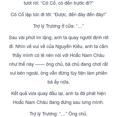
tươi rói: “Cô Cố, cô đến trước đi?”
Cô Cố lập tức đi tới: “Được, đến đây đến đây!”
Trợ lý Trương ở cửa: “…”
Sau vài phút im lặng, anh ta quay người định rời
đi. Nhìn vẻ vui vẻ của Nguyễn Kiều, anh ta cảm
thấy mình có lẽ nên nói với Hoắc Nam Châu
như thế này —— ông chủ, bà chủ đang chơi rất
vui bên ngoài, ông vẫn đừng tùy tiện làm phiền
bà ấy nữa.
Kết quả vừa quay đầu lại, anh ta đã phát hiện
Hoắc Nam Châu đang đứng sau lưng mình.
Trợ lý Trương: “…” Ông chủ.