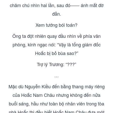
chăm chú nhìn hai lần, sau đó—— ánh mắt đờ
đẫn.
Xem tướng bói toán?
Ông ta đột nhiên quay đầu nhìn về phía văn
phòng, kinh ngạc nói: “Vậy là tổng giám đốc
Hoắc bị bỏ bùa sao?”
Trợ lý Trương: “???”
…
Mặc dù Nguyễn Kiều đến bằng thang máy riêng
của Hoắc Nam Châu nhưng không đến nửa
buổi sáng, hầu như toàn bộ nhân viên trong tòa
nhà Hoắc thị đều biết Hoắc Nam Châu đưa một