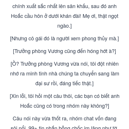
chính xuất sắc nhất lên sân khấu, sau đó anh
Hoắc cầu hôn ở dưới khán đài! Mẹ ơi, thật ngọt
ngào.]
[Nhưng cô gái đó là người xem phong thủy mà.]
[Trưởng phòng Vương cũng đến hóng hớt à?]
[Ồ? Trưởng phòng Vương vừa nói, tôi đột nhiên
nhớ ra minh tinh nhà chúng ta chuyển sang làm
đại sư rồi, đáng tiếc thật.]
[Xin lỗi, tôi hỏi một câu thôi, các bạn có biết anh
Hoắc cũng có trong nhóm này không?]
Câu nói này vừa thốt ra, nhóm chat vốn đang
sôi nổi, 99+ tin nhắn bỗng chốc im lặng như tờ,