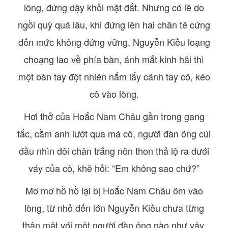
lông, đứng dậy khỏi mặt đất. Nhưng có lẽ do
ngồi quỳ quá lâu, khi đứng lên hai chân tê cứng
đến mức không đứng vững, Nguyễn Kiều loạng
choạng lao về phía bàn, ánh mắt kinh hãi thì
một bàn tay đột nhiên nắm lấy cánh tay cô, kéo
cô vào lòng.
Hơi thở của Hoắc Nam Châu gần trong gang
tấc, cằm anh lướt qua má cô, người đàn ông cúi
đầu nhìn đôi chân trắng nõn thon thả lộ ra dưới
váy của cô, khẽ hỏi: “Em không sao chứ?”
Mơ mơ hồ hồ lại bị Hoắc Nam Châu ôm vào
lòng, từ nhỏ đến lớn Nguyễn Kiều chưa từng
thân mật với một người đàn ông nào như vậy,