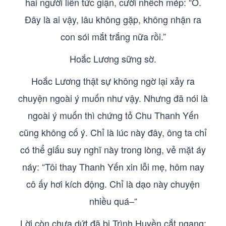
hai người liền tức giận, cười nhếch mép: “Ồ.
Đây là ai vậy, lâu không gặp, không nhận ra
con sói mắt trắng nữa rồi.”
Hoắc Lương sững sờ.
Hoắc Lương thật sự không ngờ lại xảy ra
chuyện ngoài ý muốn như vậy. Nhưng đã nói là
ngoài ý muốn thì chứng tỏ Chu Thanh Yến
cũng không cố ý. Chỉ là lúc này đây, ông ta chỉ
có thể giấu suy nghĩ này trong lòng, vẻ mặt áy
náy: “Tôi thay Thanh Yến xin lỗi mẹ, hôm nay
cô ấy hơi kích động. Chỉ là dạo này chuyện
nhiều quá–“
Lời còn chưa dứt đã bị Trình Huyền cắt ngang: