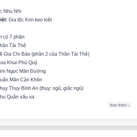
t:
Nhu Nhi
iệt:
Gia tộc Kim keo kiệt
 có 7 phần
Thần Tài Thê
Tề Gia Chi Bảo (phần 2 của Thần Tài Thê)
Hoa Khai Phú Quý
Kim Ngọc Mãn Đường
Xuân Mãn Càn Khôn
Thụy Thụy Bình An (thụy: ngủ, giấc ngủ)
Phu Quân xấu xa
Xem thêm »
cô nương Tiền phủ tên Bảo Bảo, vừa xinh xắn hoạt bát, lại
g yêu động lòng người
ai trong phủ cũng hết mực kính nàng, người người đều quý