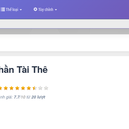
Thể loại
Tùy chỉnh
hần Tài Thê
nh giá:
7.7
/
10
từ
20
lượt