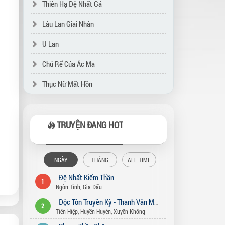
Thiên Hạ Đệ Nhất Gả
Lâu Lan Giai Nhân
U Lan
Chú Rể Của Ác Ma
Thục Nữ Mất Hồn
TRUYỆN ĐANG HOT
NGÀY
THÁNG
ALL TIME
Đệ Nhất Kiếm Thần
1
Ngôn Tình
,
Gia Đấu
Độc Tôn Truyền Kỳ - Thanh Vân Môn
2
Tiên Hiệp
,
Huyền Huyễn
,
Xuyên Không