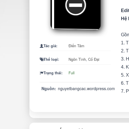
Edi
Hệ l
Gồm
1. 
Tác giả:
Điển Tâm
2. 
Thể loại:
Ngôn Tình
,
Cổ Đại
3. 
4. 
Trạng thái:
Full
5. 
6. 
Nguồn:
nguyetbangcac.wordpress.com
7. 
Tứ 
đán
Ai 