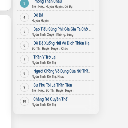
Phong Thần Châu
3
Tiên Hiệp
,
Huyền Huyễn
,
Cổ Đại
Đế Bá
4
Huyền Huyễn
Bạo Tiếu Sủng Phi: Gia Gia Ta Chờ Ngươi Bỏ Vợ (Song Thế Sủng Phi)
5
Ngôn Tình
,
Xuyên Không
,
Sủng
Đồ Đệ Xuống Núi Vô Địch Thiên Hạ
6
Đô Thị
,
Huyền Huyễn
,
Khác
Thần Y Trở Lại
7
Ngôn Tình
,
Đô Thị
Người Chồng Vô Dụng Của Nữ Thần
8
Ngôn Tình
,
Đô Thị
,
Khác
Sư Phụ Tôi Là Thần Tiên
9
Tiên Hiệp
,
Đô Thị
,
Huyền Huyễn
Chàng Rể Quyền Thế
10
Ngôn Tình
,
Đô Thị