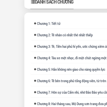
DANH SÁCH CHƯƠNG
nàn
Nàn
Chín
khô
Chương
1: Tiết tử
Như
Chương
2: Tề nhân có nhất thê nhất thiếp
đứn
bản
Chương
3: Tề, Tiền hai phủ hỉ yến, ước chừng xiêm áo bả
đệ 
giả
Chương
4: Tàu xe mệt nhọc, đi một chút ngừng một chút, một tuần sau, đoàn xe mới đến thàn
Bảo
Chương
5: Hắn không nên giao cho nàng quyền lực
Lẽ 
run
Chương
6: Tề bên trong phủ tổng động viên, từ trên xuống dưới, tất cả đều tìm kiếm qu
Chương
7: Hôn sự của Cẩm nhi, nhờ Bảo Bảo yêu cầu, cuối cùng Tề Nghiêm Đồng cũng đồng ý 
Chương
8: Hai tháng sau, Mộ Dung sơn trang đưa phó văn tới báo tin trang chủ phu nhân nhân bệ