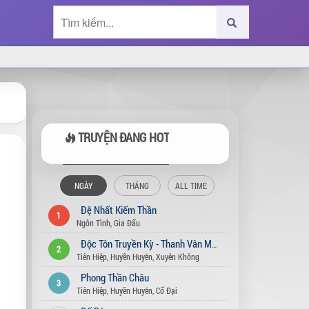
TRUYỆN ĐANG HOT
NGÀY
THÁNG
ALL TIME
Đệ Nhất Kiếm Thần
1
Ngôn Tình
,
Gia Đấu
Độc Tôn Truyền Kỳ - Thanh Vân Môn
2
Tiên Hiệp
,
Huyền Huyễn
,
Xuyên Không
Phong Thần Châu
3
Tiên Hiệp
,
Huyền Huyễn
,
Cổ Đại