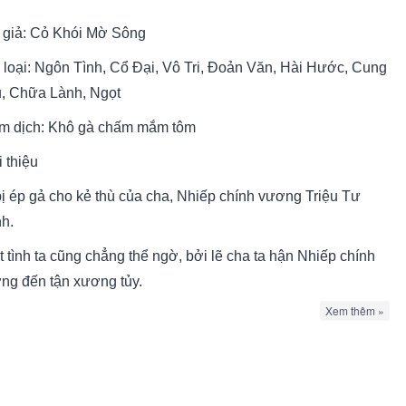
 giả: Cỏ Khói Mờ Sông
 loại: Ngôn Tình, Cổ Đại, Vô Tri, Đoản Văn, Hài Hước, Cung
, Chữa Lành, Ngọt
m dịch: Khô gà chấm mắm tôm
 thiệu
bị ép gả cho kẻ thù của cha, Nhiếp chính vương Triệu Tư
h.
t tình ta cũng chẳng thể ngờ, bởi lẽ cha ta hận Nhiếp chính
ng đến tận xương tủy.
Xem thêm »
cứ ở nhà là người lại mắng nhiếc om sòm, ngày ngày rủa xả
: “Dít người như ngóe, ăn thịt người không nhả xương, máu
 vô tình!”. Vừa nói lại vừa rơi hai hàng lệ trong, ngửa mặt lên
 than dài: “Tiên đế ơi, lão thần có tội với người!”.