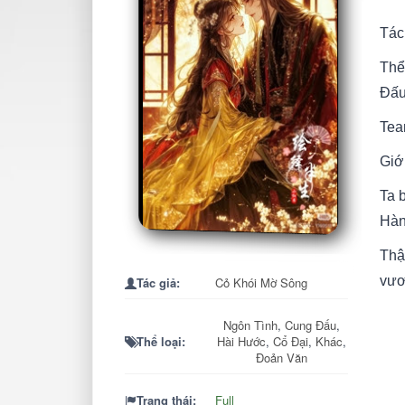
Tác
Thể
Đấu
Tea
Giới
Ta 
Hàn
Thậ
vươ
Tác giả:
Cỏ Khói Mờ Sông
Hễ 
Ngôn Tình
,
Cung Đấu
,
Thể loại:
Hài Hước
,
Cổ Đại
,
Khác
,
hắn
Đoản Văn
lạnh
trời
Trạng thái:
Full