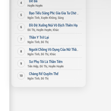
Đế Bá
4
Huyền Huyễn
Bạo Tiếu Sủng Phi: Gia Gia Ta Chờ Ngươi Bỏ Vợ (Song Thế Sủng Phi)
5
Ngôn Tình
,
Xuyên Không
,
Sủng
Đồ Đệ Xuống Núi Vô Địch Thiên Hạ
6
Đô Thị
,
Huyền Huyễn
,
Khác
Thần Y Trở Lại
7
Ngôn Tình
,
Đô Thị
Người Chồng Vô Dụng Của Nữ Thần
8
Ngôn Tình
,
Đô Thị
,
Khác
Sư Phụ Tôi Là Thần Tiên
9
Tiên Hiệp
,
Đô Thị
,
Huyền Huyễn
Chàng Rể Quyền Thế
10
Ngôn Tình
,
Đô Thị