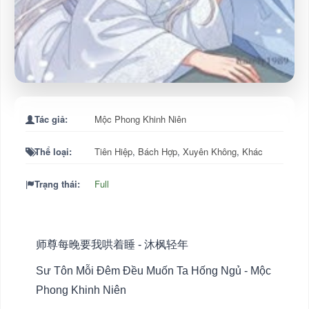
Tác giả:
Mộc Phong Khinh Niên
Thể loại:
Tiên Hiệp
,
Bách Hợp
,
Xuyên Không
,
Khác
Trạng thái:
Full
师尊每晚要我哄着睡 - 沐枫轻年
Sư Tôn Mỗi Đêm Đều Muốn Ta Hống Ngủ - Mộc
Phong Khinh Niên