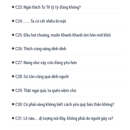
hiện kế hoạch bỏ trốn, Kính Huyền Tiên Tôn
23: Ngài thích Tư Tế tỷ tỷ đúng không?
khôi phục ký ức.
24: ......Ta có rất nhiều bí mật
Tiên Tôn tùy tay vung kiếm, cao thủ Ma Tộc đến
viện trợ toàn bộ ngã xuống.
25: Đầu hơi choáng, muốn Khanh Khanh ôm hôn mới khỏi
Xong đời, Hạ Thanh thầm nghĩ.
26: Thích cùng nàng dính dính
Kịch bản pháo hôi này nàng thực sự diễn quá
27: Nàng như vậy còn đáng yêu hơn
mệt mỏi, Hạ Thanh không hề giãy giụa, nhắm
mắt chờ chết.
28: Sư tôn cũng quá dính người
Nào ngờ, cảm giác nhất kiếm xuyên tâm không
29: Thật ngại quá, ta quên niệm chú
hề xuất hiện.
Thay vào đó, một bàn tay nâng cằm nàng lên.
30: Có phải nàng không biết cách yêu quý bản thân không?
Bàn tay lạnh lẽo của Kính Huyền Tiên Tôn nhẹ
31: Lẽ nào... dị tượng nơi đây, không phải do người gây ra?
nhàng vuốt ve khóe môi nàng.