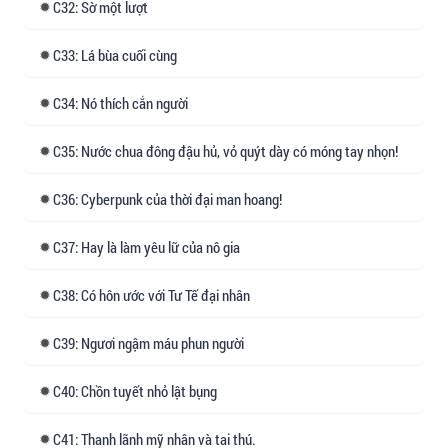
32: Sờ một lượt
"Ngày thường chẳng phải đều gọi vi sư 'Khanh
Khanh' sao? Đêm nay, nàng có nguyện vì vi sư
33: Lá bùa cuối cùng
mà ở lại?"
34: Nó thích cắn người
Hướng dẫn đọc:
1. Giả thanh lãnh thật ra là một sư tôn điên
35: Nước chua đông đậu hủ, vỏ quýt dày có móng tay nhọn!
cuồng yêu đương vs đồ đệ xuyên thư làm công.
36: Cyberpunk của thời đại man hoang!
2. Tu tiên theo lối riêng của tác giả, tác phẩm có
nhiều yếu tố tự sáng tạo của tác giả mà không
37: Hay là làm yêu lữ của nô gia
dựa trên cơ sở nào.
38: Có hôn ước với Tư Tế đại nhân
3. Cấp bậc tu luyện: Đại Thừa, Địa Tiên, Chân
Tiên, Linh Tiên, Huyền Tiên, Kim Tiên, Phục
39: Ngươi ngậm máu phun người
Thần, Thượng Thần, Thiên Thần.
40: Chồn tuyết nhỏ lật bụng
Nhân vật chính: Hạ Thanh, Bạch Kính Huyền
Tóm tắt một câu: Xuyên thành gian tế tiểu đồ đệ
41: Thanh lãnh mỹ nhân và tai thú.