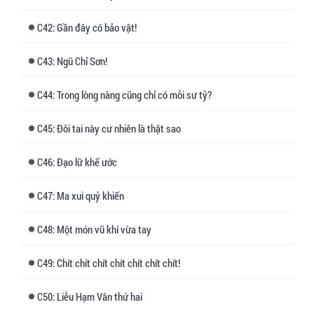
của đại boss, cầu xin được sống sót online.
42: Gần đây có bảo vật!
Chủ đề: Dũng cảm khiêu chiến nhân sinh đại
biến, không phụ thanh xuân, không phụ lý
43: Ngũ Chỉ Sơn!
tưởng.
44: Trong lòng nàng cũng chỉ có mỗi sư tỷ?
45: Đôi tai này cư nhiên là thật sao
46: Đạo lữ khế ước
47: Ma xui quỷ khiến
48: Một món vũ khí vừa tay
49: Chít chít chít chít chít chít chít!
50: Liễu Hạm Vân thứ hai