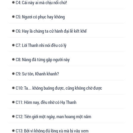
4: Cái này ai mà chịu nổi chứ!
Ôm ấp một tia hy vọng mong manh, Hạ Thanh
vội vàng gieo quẻ.
5: Ngươi có phục hay không
Quẻ tượng hiển thị, thân phận nàng bị bại lộ,
6: Hay là chúng ta cử hành đại lễ kết khế
chết oan chết uổng.
Hạ Thanh:......
7: Lời Thanh nhi nói đều có lý
Tiên Tôn xuất quan, giây trước trong đầu Hạ
8: Nàng đã từng gặp người này
Thanh còn nghĩ cách bỏ trốn, giây sau tim đã
đập loạn xạ không kiểm soát.
9: Sư tôn, Khanh khanh?
Kính Huyền Tiên Tôn, quả thực là một mỹ nhân
10: Ta... không buông được, cũng không chờ được
danh bất hư truyền.
11: Hôm nay, đều nhờ có Hạ Thanh
Trước mặt bao người, mỹ nhân xuyên qua đám
đông đi thẳng đến trước mặt Hạ Thanh.
12: Tiên giới một ngày, man hoang một năm
"Thời gian không còn sớm, về phòng thôi, A
Thanh thay y phục cho vi sư."
13: Bởi vì không đủ lông xù mà bị vây xem