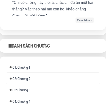
"Chỉ có chừng này thôi à, chắc chỉ đủ ăn một hai
tháng? Vác theo hai mẹ con họ, khéo chẳng
được nổi một tháng."
Xem thêm »
Lưu Kim Kim liếc mắt nhìn bạn trai to lớn của cô
ta, người này hiểu ý, lập tức cầm dao đi về phía
chúng tôi.
DANH SÁCH CHƯƠNG
Họ... họ muốn giết chúng tôi!
1: Chương 1
2: Chương 2
3: Chương 3
4: Chương 4