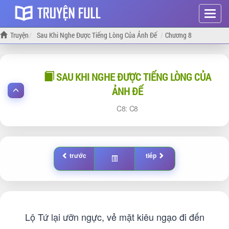
Hiện
menu
Truyện
Sau Khi Nghe Được Tiếng Lòng Của Ảnh Đế
Chương 8
SAU KHI NGHE ĐƯỢC TIẾNG LÒNG CỦA
ẢNH ĐẾ
8:
8
trước
tiếp
Lộ Tứ lại ưỡn ngực, vẻ mặt kiêu ngạo đi đến