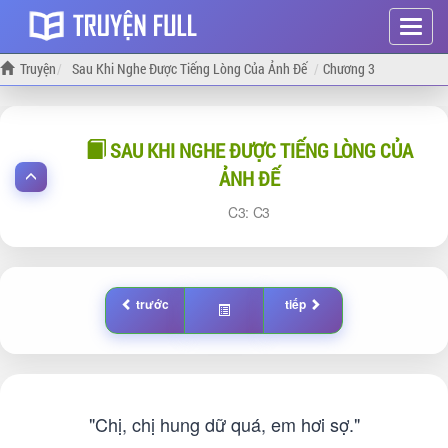
Hiện
menu
Truyện
Sau Khi Nghe Được Tiếng Lòng Của Ảnh Đế
Chương 3
SAU KHI NGHE ĐƯỢC TIẾNG LÒNG CỦA
ẢNH ĐẾ
3:
3
trước
tiếp
"Chị, chị hung dữ quá, em hơi sợ."