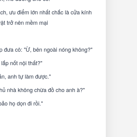
ch, ưu điểm lớn nhất chắc là cửa kính
vật trở nên mềm mại
ắp đưa cô: "Ừ, bên ngoài nóng không?"
ắp nốt nội thất?"
ản, anh tự làm được."
Chủ nhà không chừa đồ cho anh à?"
ảo họ dọn đi rồi."