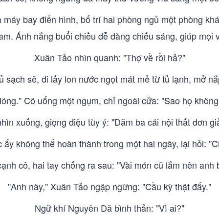
 máy bay điển hình, bố trí hai phòng ngủ một phòng khá
m. Ánh nắng buổi chiều dễ dàng chiếu sáng, giúp mọi 
Xuân Tảo nhìn quanh: "Thợ về rồi hả?"
 sạch sẽ, đi lấy lon nước ngọt mát mẻ từ tủ lạnh, mở n
óng." Cô uống một ngụm, chỉ ngoài cửa: "Sao họ không l
ìn xuống, giọng điệu tùy ý: "Dăm ba cái nội thất đơn gi
ấy không thể hoàn thành trong một hai ngày, lại hỏi: "
nh cô, hai tay chống ra sau: "Vài món cũ lắm nên anh b
"Anh này," Xuân Tảo ngập ngừng: "Cầu kỳ thật đấy."
Ngữ khí Nguyên Dã bình thản: "Vì ai?"