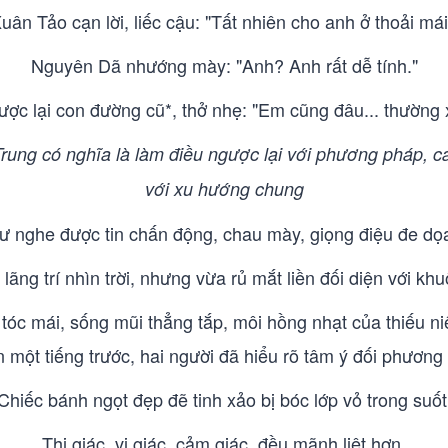
uân Tảo cạn lời, liếc cậu: "Tất nhiên cho anh ở thoải mái
Nguyên Dã nhướng mày: "Anh? Anh rất dễ tính."
ược lại con đường cũ*, thở nhẹ: "Em cũng đâu... thường 
ng có nghĩa là làm điều ngược lại với phương pháp, cá
với xu hướng chung
ư nghe được tin chấn động, chau mày, giọng điệu đe dọa
 lãng trí nhìn trời, nhưng vừa rủ mắt liền đối diện với 
tóc mái, sống mũi thẳng tắp, môi hồng nhạt của thiếu ni
 một tiếng trước, hai người đã hiểu rõ tâm ý đối phương
Chiếc bánh ngọt đẹp đẽ tinh xảo bị bóc lớp vỏ trong suốt
Thị giác, vị giác, cảm giác, đều mãnh liệt hơn.