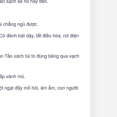
àn sạch sẽ rồi hãy đến.
ãi chẳng ngủ được.
 đành bật dậy, tắt điều hòa, rút điện
uân Tảo xách túi to đùng băng qua vạch
thấp vành mũ.
t ngạt đầy mồ hôi, âm ẩm, con người