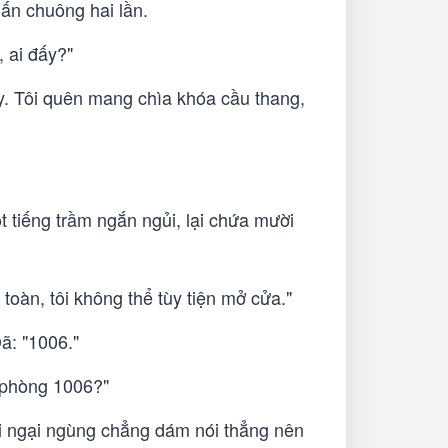
ấn chuông hai lần.
 ai đấy?"
ày. Tôi quên mang chìa khóa cầu thang,
ột tiếng trầm ngắn ngủi, lại chứa mười
toàn, tôi không thể tùy tiện mở cửa."
ã: "1006."
ở phòng 1006?"
ngại ngùng chẳng dám nói thẳng nên