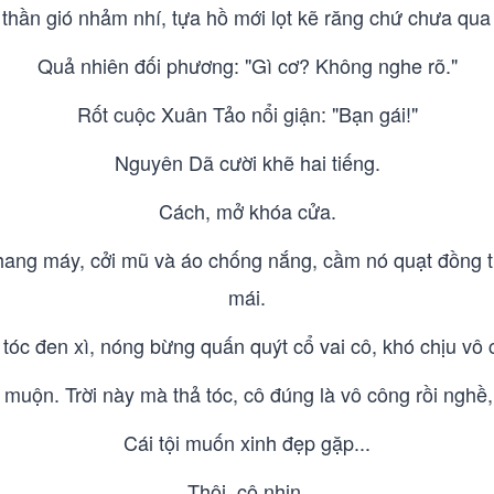
 thần gió nhảm nhí, tựa hồ mới lọt kẽ răng chứ chưa qua
Quả nhiên đối phương: "Gì cơ? Không nghe rõ."
Rốt cuộc Xuân Tảo nổi giận: "Bạn gái!"
Nguyên Dã cười khẽ hai tiếng.
Cách, mở khóa cửa.
ang máy, cởi mũ và áo chống nắng, cầm nó quạt đồng thờ
mái.
 tóc đen xì, nóng bừng quấn quýt cổ vai cô, khó chịu vô 
 muộn. Trời này mà thả tóc, cô đúng là vô công rồi nghề, 
Cái tội muốn xinh đẹp gặp...
Thôi, cô nhịn.