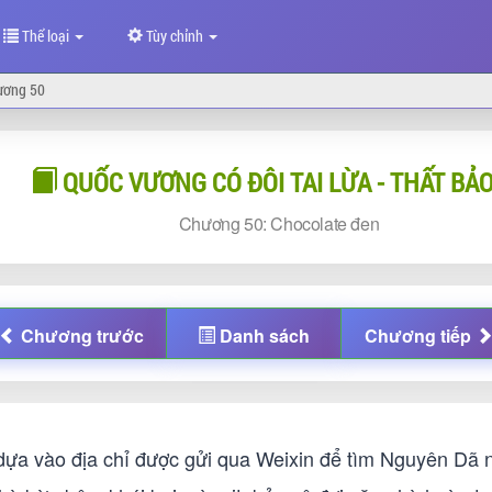
Thể loại
Tùy chỉnh
ương 50
QUỐC VƯƠNG CÓ ĐÔI TAI LỪA - THẤT BẢO
Chương
50: Chocolate đen
Chương
trước
Danh sách
Chương
tiếp
dựa vào địa chỉ được gửi qua Weixin để tìm Nguyên Dã n