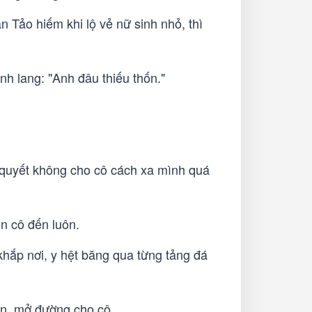
n Tảo hiếm khi lộ vẻ nữ sinh nhỏ, thì
nh lang: "Anh đâu thiếu thốn."
t quyết không cho cô cách xa mình quá
n cô đến luôn.
khắp nơi, y hệt băng qua từng tảng đá
ên, mở đường cho cô.