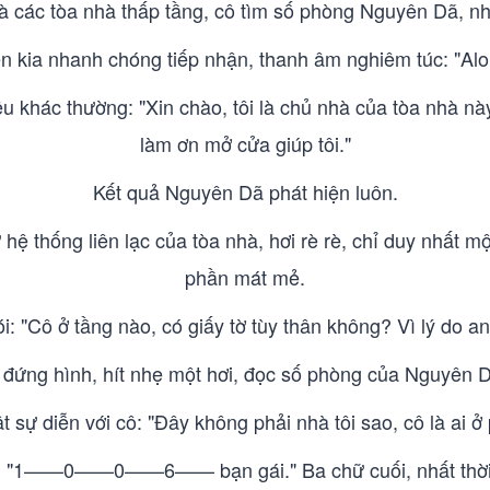
là các tòa nhà thấp tầng, cô tìm số phòng Nguyên Dã, nh
n kia nhanh chóng tiếp nhận, thanh âm nghiêm túc: "Alo,
iệu khác thường: "Xin chào, tôi là chủ nhà của tòa nhà n
làm ơn mở cửa giúp tôi."
Kết quả Nguyên Dã phát hiện luôn.
 hệ thống liên lạc của tòa nhà, hơi rè rè, chỉ duy nhất m
phần mát mẻ.
 "Cô ở tầng nào, có giấy tờ tùy thân không? Vì lý do an 
đứng hình, hít nhẹ một hơi, đọc số phòng của Nguyên D
t sự diễn với cô: "Đây không phải nhà tôi sao, cô là ai 
hữ: "1——0——0——6—— bạn gái." Ba chữ cuối, nhất thời 