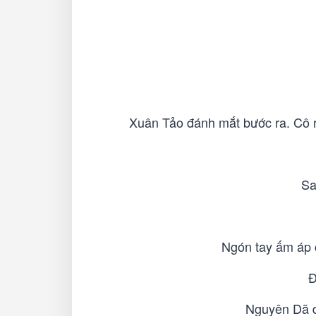
Xuân Tảo đánh mắt bước ra. Cô rấ
Sa
Ngón tay ấm áp c
Đ
Nguyên Dã dù