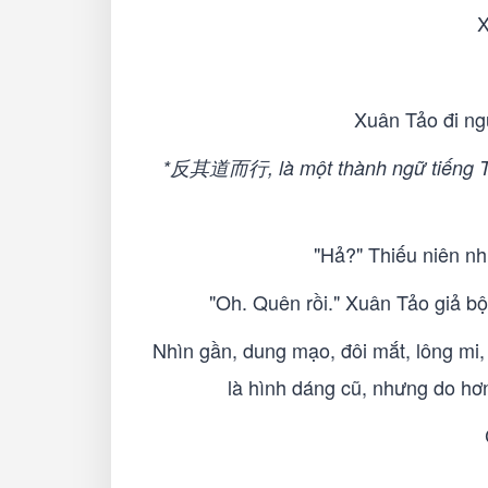
X
Xuân Tảo đi ng
*反其道而行, là một thành ngữ tiếng Tru
"Hả?" Thiếu niên nh
"Oh. Quên rồi." Xuân Tảo giả bộ
Nhìn gần, dung mạo, đôi mắt, lông mi, 
là hình dáng cũ, nhưng do hơn