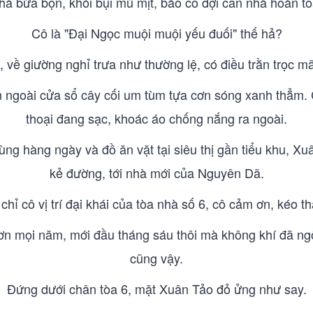
à bừa bộn, khói bụi mù mịt, bảo cô đợi căn nhà hoàn to
Cô là "Đại Ngọc muội muội yếu đuối" thế hả?
 về giường nghỉ trưa như thường lệ, có điều trằn trọc m
ngoài cửa sổ cây cối um tùm tựa cơn sóng xanh thẳm. Cô
thoại đang sạc, khoác áo chống nắng ra ngoài.
dùng hàng ngày và đồ ăn vặt tại siêu thị gần tiểu khu, X
kẻ đường, tới nhà mới của Nguyên Dã.
hỉ cô vị trí đại khái của tòa nhà số 6, cô cảm ơn, kéo 
n mọi năm, mới đầu tháng sáu thôi mà không khí đã ngộ
cũng vậy.
Đứng dưới chân tòa 6, mặt Xuân Tảo đỏ ửng như say.