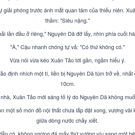
ự giải phóng trước ánh mắt quan tâm của thiếu niên. Xuâ
thầm: "Siêu nặng."
ải lần đầu ở riêng," Nguyên Dã đỡ lấy, nhìn phía cuối hà
"À," Cậu nhanh chóng tự vả: "Có thứ không có."
Vừa nói vừa kéo Xuân Tảo tới gần, ngầm hiểu ý.
Tảo định nhích một tí, liền bị Nguyên Dã túm trở về, nhấ
10cm.
nhà, Xuân Tảo mới sáng tỏ lý do Nguyên Dã không muố
n một số món đồ nội thất chưa lắp đặt xong, vương vãi 
giữa dòng nước chảy xiết.
dẫn cô, không ngừng đá mấy thứ vướng víu sang một b