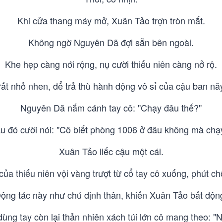
Khi cửa thang máy mở, Xuân Tảo trợn tròn mắt.
Không ngờ Nguyên Dã đợi sẵn bên ngoài.
Khe hẹp càng nới rộng, nụ cười thiếu niên càng nở rộ.
t nhỏ nhen, để trả thù hành động vô sỉ của cậu ban nã
Nguyên Dã nắm cánh tay cô: "Chạy đâu thế?"
u đó cười nói: "Cô biết phòng 1006 ở đâu không mà chạ
Xuân Tảo liếc cậu một cái.
ủa thiếu niên vội vàng trượt từ cổ tay cô xuống, phút c
ộng tác này như chú định thân, khiến Xuân Tảo bất độn
ng tay còn lại thản nhiên xách túi lớn cô mang theo: 