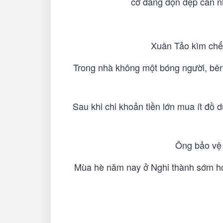
cớ đang dọn dẹp căn nh
Xuân Tảo kìm chế,
Trong nhà không một bóng người, bên 
Sau khi chi khoản tiền lớn mua ít đồ 
Ông bảo vệ c
Mùa hè năm nay ở Nghi thành sớm hơ