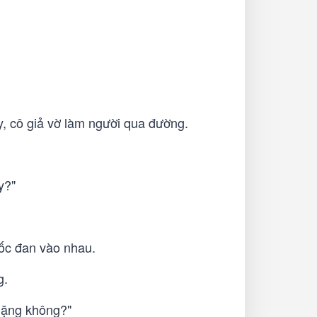
y, cô giả vờ làm người qua đường.
y?"
hốc đan vào nhau.
g.
"Nặng không?"