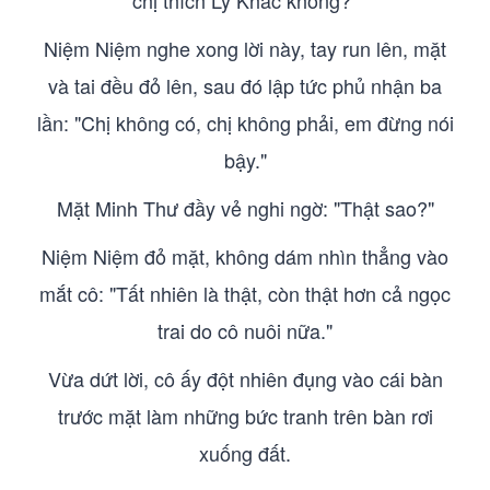
chị thích Lý Khắc không?"
Niệm Niệm nghe xong lời này, tay run lên, mặt
và tai đều đỏ lên, sau đó lập tức phủ nhận ba
lần: "Chị không có, chị không phải, em đừng nói
bậy."
Mặt Minh Thư đầy vẻ nghi ngờ: "Thật sao?"
Niệm Niệm đỏ mặt, không dám nhìn thẳng vào
mắt cô: "Tất nhiên là thật, còn thật hơn cả ngọc
trai do cô nuôi nữa."
Vừa dứt lời, cô ấy đột nhiên đụng vào cái bàn
trước mặt làm những bức tranh trên bàn rơi
xuống đất.