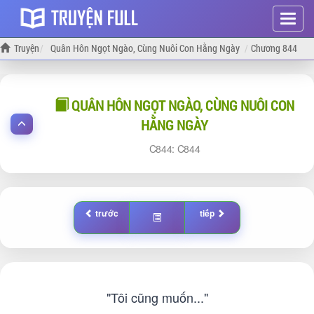
Hiện
menu
Truyện
Quân Hôn Ngọt Ngào, Cùng Nuôi Con Hằng Ngày
Chương 844
QUÂN HÔN NGỌT NGÀO, CÙNG NUÔI CON
HẰNG NGÀY
844:
844
trước
tiếp
"Tôi cũng muốn..."