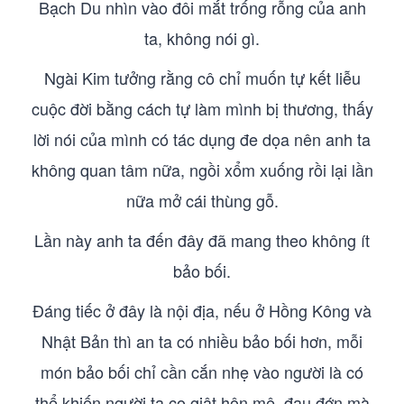
Bạch Du nhìn vào đôi mắt trống rỗng của anh
ta, không nói gì.
Ngài Kim tưởng rằng cô chỉ muốn tự kết liễu
cuộc đời bằng cách tự làm mình bị thương, thấy
lời nói của mình có tác dụng đe dọa nên anh ta
không quan tâm nữa, ngồi xổm xuống rồi lại lần
nữa mở cái thùng gỗ.
Lần này anh ta đến đây đã mang theo không ít
bảo bối.
Đáng tiếc ở đây là nội địa, nếu ở Hồng Kông và
Nhật Bản thì an ta có nhiều bảo bối hơn, mỗi
món bảo bối chỉ cần cắn nhẹ vào người là có
thể khiến người ta co giật hôn mê, đau đớn mà