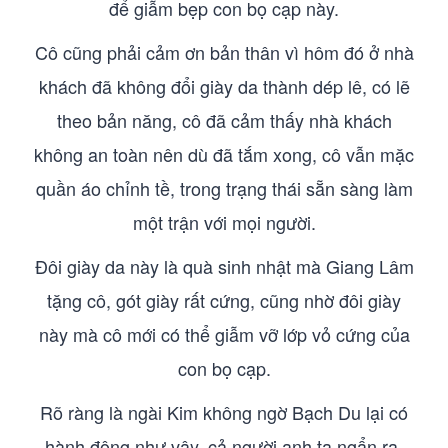
để giẫm bẹp con bọ cạp này.
Cô cũng phải cảm ơn bản thân vì hôm đó ở nhà
khách đã không đổi giày da thành dép lê, có lẽ
theo bản năng, cô đã cảm thấy nhà khách
không an toàn nên dù đã tắm xong, cô vẫn mặc
quần áo chỉnh tề, trong trạng thái sẵn sàng làm
một trận với mọi người.
Đôi giày da này là quà sinh nhật mà Giang Lâm
tặng cô, gót giày rất cứng, cũng nhờ đôi giày
này mà cô mới có thể giẫm vỡ lớp vỏ cứng của
con bọ cạp.
Rõ ràng là ngài Kim không ngờ Bạch Du lại có
hành động như vậy, cả người anh ta ngẩn ra.