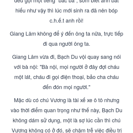
đều gọi một tiếng "bác ba", sớm biết anh bất
hiếu như vậy thì lúc mới sinh ra đã nên bóp
c.h.ế.t anh rồi!
Giang Lâm không để ý đến ông ta nữa, trực tiếp
đi qua người ông ta.
Giang Lâm vừa đi, Bạch Du vội quay sang nói
với bà nội: "Bà nội, mọi người ở đây đợi cháu
một lát, cháu đi gọi điện thoại, bảo cha cháu
đến đón mọi người."
Mặc dù có chú Vương là tài xế xe ô tô nhưng
vào thời điểm quan trọng như thế này, Bạch Du
không dám sử dụng, một là sợ lúc cần thì chú
Vương không có ở đó, sẽ chậm trễ việc điều trị