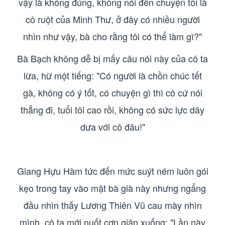
vậy là không đúng, không nói đến chuyện tôi là
cô ruột của Minh Thư, ở đây có nhiều người
nhìn như vậy, bà cho rằng tôi có thể làm gì?"
Bà Bạch không dễ bị mấy câu nói này của cô ta
lừa, hừ một tiếng: "Có người là chồn chúc tết
gà, không có ý tốt, có chuyện gì thì cô cứ nói
thẳng đi, tuổi tôi cao rồi, không có sức lực dây
dưa với cô đâu!"
Giang Hựu Hàm tức đến mức suýt ném luôn gói
kẹo trong tay vào mặt bà già này nhưng ngẩng
đầu nhìn thấy Lương Thiên Vũ cau mày nhìn
mình, cô ta mới nuốt cơn giận xuống: "Lần này