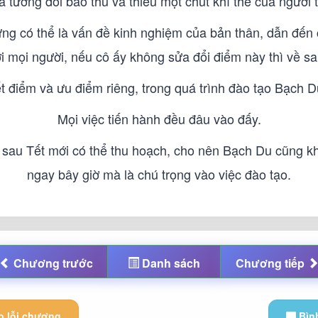
à tương đối bảo thủ và thiếu một chút khí thế của người t
g có thể là vấn đề kinh nghiệm của bản thân, dẫn đến 
với mọi người, nếu cô ấy không sửa đổi điểm này thì về s
 điểm và ưu điểm riêng, trong quá trình đào tạo Bạch Du
Mọi việc tiến hành đều đâu vào đấy.
ến sau Tết mới có thể thu hoạch, cho nên Bạch Du cũng 
ngay bây giờ mà là chú trọng vào việc đào tạo.
Chương
trước
Danh sách
Chương
tiếp
 lỗi chương
Bìn