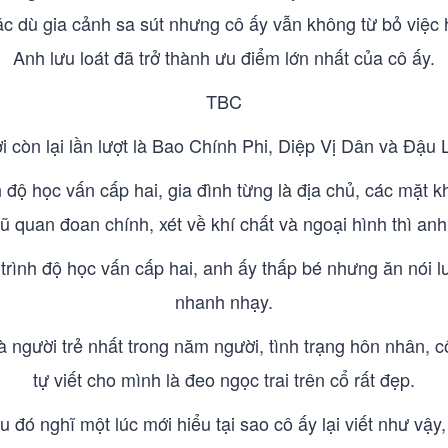
c dù gia cảnh sa sút nhưng cô ấy vẫn không từ bỏ việc h
Anh lưu loát đã trở thành ưu điểm lớn nhất của cô ấy.
TBC
 còn lại lần lượt là Bao Chính Phi, Diệp Vị Dân và Đậu
h độ học vấn cấp hai, gia đình từng là địa chủ, các mặt
 quan đoan chính, xét về khí chất và ngoại hình thì anh 
trình độ học vấn cấp hai, anh ấy thấp bé nhưng ăn nói l
nhanh nhạy.
à người trẻ nhất trong năm người, tình trạng hôn nhân, c
tự viết cho mình là đeo ngọc trai trên cổ rất đẹp.
 đó nghĩ một lúc mới hiểu tại sao cô ấy lại viết như vậy