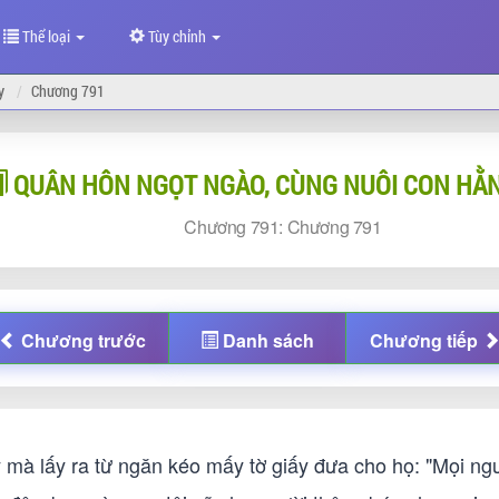
Thể loại
Tùy chỉnh
y
Chương 791
QUÂN HÔN NGỌT NGÀO, CÙNG NUÔI CON HẰ
Chương
791:
Chương
791
Chương
trước
Danh sách
Chương
tiếp
à lấy ra từ ngăn kéo mấy tờ giấy đưa cho họ: "Mọi người 