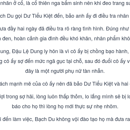
nhăn ở cổ, là cổ thiên nga bẩm sinh nên khi đeo trang s
ch Du gọi Dư Tiểu Kiệt đến, bảo anh ấy đi điều tra nhâ
hưa đầy hai ngày đã điều tra rõ ràng tình hình. Đúng như 
đen, hoàn cảnh gia đình đều khó khăn, nhân phẩm khôn
Dung, Đậu Lệ Dung ly hôn là vì cô ấy bị chồng bạo hành,
 cô ấy sợ đến mức ngã gục tại chỗ, sau đó đuổi cô ấy v
đây là một người phụ nữ tàn nhẫn.
 cách mạnh mẽ của cô ấy nên đã bảo Dư Tiểu Kiệt và hai 
trong sợ hãi, lòng luôn thấp thỏm, lo lắng mình sẽ bị l
báo cho họ thì lòng họ mới thực sự nhẹ nhõm.
 đến làm việc, Bạch Du không vội đào tạo họ mà đưa ra c