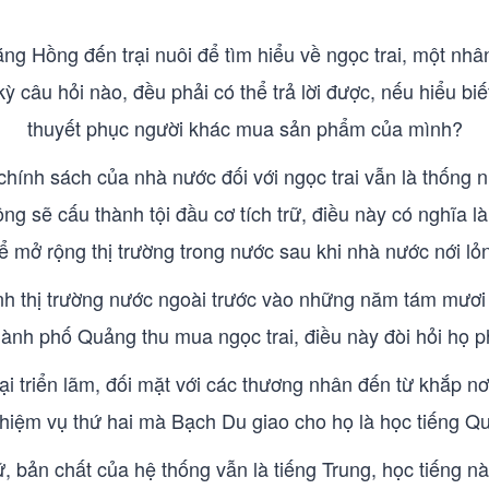
ằng Hồng đến trại nuôi để tìm hiểu về ngọc trai, một n
ỳ câu hỏi nào, đều phải có thể trả lời được, nếu hiểu biế
thuyết phục người khác mua sản phẩm của mình?
i chính sách của nhà nước đối với ngọc trai vẫn là thốn
g sẽ cấu thành tội đầu cơ tích trữ, điều này có nghĩa là
hể mở rộng thị trường trong nước sau khi nhà nước nới lỏ
nh thị trường nước ngoài trước vào những năm tám mươi
ành phố Quảng thu mua ngọc trai, điều này đòi hỏi họ ph
i triển lãm, đối mặt với các thương nhân đến từ khắp nơi 
 nhiệm vụ thứ hai mà Bạch Du giao cho họ là học tiếng Q
bản chất của hệ thống vẫn là tiếng Trung, học tiếng này