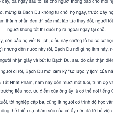
 đây, ba ngày sau tôi sẽ cho người thông báo cho mọi n
 mừng là Bạch Du không từ chối họ ngay, trước đây họ 
 thành phần đen thì sắc mặt lập tức thay đổi, người tốt
người không tốt thì đuổi họ ra ngoài ngay tại chỗ.
, còn bảo họ viết lý lịch, điều này chứng tỏ họ có cơ hội
gì nhưng đến nước này rồi, Bạch Du nói gì họ làm nấy, n
gười nhận giấy và bút từ Bạch Du, sau đó cẩn thận điề
người đi rồi, Bạch Du mới xem kỹ "sơ lược lý lịch" của n
là Tất Nhất Phàm, năm nay bốn mươi mốt tuổi, trình độ vă
 trường tiểu học, ưu điểm của ông ấy là có thể nói tiếng
i, tốt nghiệp cấp ba, cũng là người có trình độ học vấ
hông thể thiếu sự chăm sóc của cô ấy nên đã từ bỏ việc t