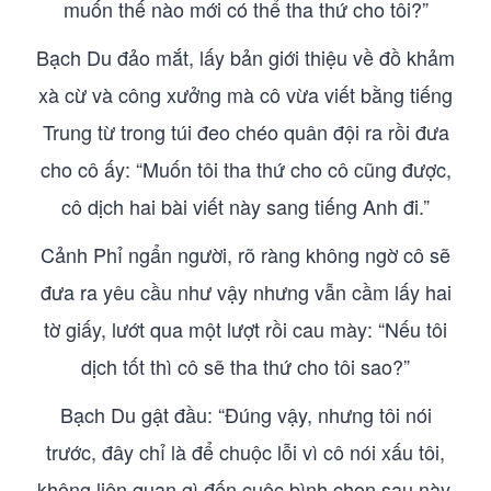
muốn thế nào mới có thể tha thứ cho tôi?”
Bạch Du đảo mắt, lấy bản giới thiệu về đồ khảm
xà cừ và công xưởng mà cô vừa viết bằng tiếng
Trung từ trong túi đeo chéo quân đội ra rồi đưa
cho cô ấy: “Muốn tôi tha thứ cho cô cũng được,
cô dịch hai bài viết này sang tiếng Anh đi.”
Cảnh Phỉ ngẩn người, rõ ràng không ngờ cô sẽ
đưa ra yêu cầu như vậy nhưng vẫn cầm lấy hai
tờ giấy, lướt qua một lượt rồi cau mày: “Nếu tôi
dịch tốt thì cô sẽ tha thứ cho tôi sao?”
Bạch Du gật đầu: “Đúng vậy, nhưng tôi nói
trước, đây chỉ là để chuộc lỗi vì cô nói xấu tôi,
không liên quan gì đến cuộc bình chọn sau này,