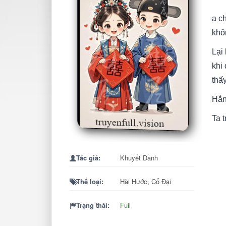
a c
khôn
Lại
khi 
thấy
Hắn
Ta 
Tác giả:
Khuyết Danh
Thể loại:
Hài Hước
,
Cổ Đại
Trạng thái:
Full