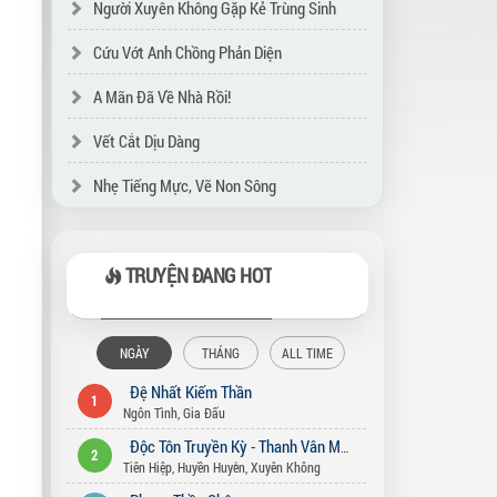
Người Xuyên Không Gặp Kẻ Trùng Sinh
Cứu Vớt Anh Chồng Phản Diện
A Mãn Đã Về Nhà Rồi!
Vết Cắt Dịu Dàng
Nhẹ Tiếng Mực, Vẽ Non Sông
TRUYỆN ĐANG HOT
NGÀY
THÁNG
ALL TIME
Đệ Nhất Kiếm Thần
1
Ngôn Tình
,
Gia Đấu
Độc Tôn Truyền Kỳ - Thanh Vân Môn
2
Tiên Hiệp
,
Huyền Huyễn
,
Xuyên Không