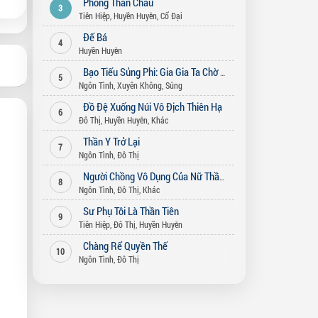
Phong Thần Châu
3
Tiên Hiệp
,
Huyền Huyễn
,
Cổ Đại
Đế Bá
4
Huyền Huyễn
Bạo Tiếu Sủng Phi: Gia Gia Ta Chờ Ngươi Bỏ Vợ (Song Thế Sủng Phi)
5
Ngôn Tình
,
Xuyên Không
,
Sủng
Đồ Đệ Xuống Núi Vô Địch Thiên Hạ
6
Đô Thị
,
Huyền Huyễn
,
Khác
Thần Y Trở Lại
7
Ngôn Tình
,
Đô Thị
Người Chồng Vô Dụng Của Nữ Thần
8
Ngôn Tình
,
Đô Thị
,
Khác
Sư Phụ Tôi Là Thần Tiên
9
Tiên Hiệp
,
Đô Thị
,
Huyền Huyễn
Chàng Rể Quyền Thế
10
Ngôn Tình
,
Đô Thị