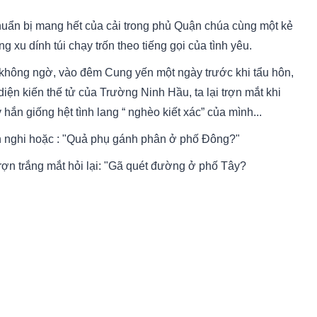
huẩn bị mang hết của cải trong phủ Quận chúa cùng một kẻ
g xu dính túi chạy trốn theo tiếng gọi của tình yêu.
 không ngờ, vào đêm Cung yến một ngày trước khi tẩu hôn,
diện kiến thế tử của Trường Ninh Hầu, ta lại trợn mắt khi
 hắn giống hệt tình lang “ nghèo kiết xác” của mình...
 nghi hoặc : "Quả phụ gánh phân ở phố Đông?"
trợn trắng mắt hỏi lại: "Gã quét đường ở phố Tây?