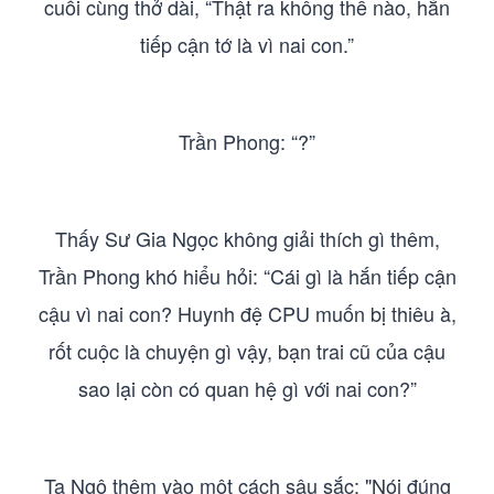
cuối cùng thở dài, “Thật ra không thể nào, hắn
tiếp cận tớ là vì nai con.”
Trần Phong: “?”
Thấy Sư Gia Ngọc không giải thích gì thêm,
Trần Phong khó hiểu hỏi: “Cái gì là hắn tiếp cận
cậu vì nai con? Huynh đệ CPU muốn bị thiêu à,
rốt cuộc là chuyện gì vậy, bạn trai cũ của cậu
sao lại còn có quan hệ gì với nai con?”
Tạ Ngộ thêm vào một cách sâu sắc: "Nói đúng