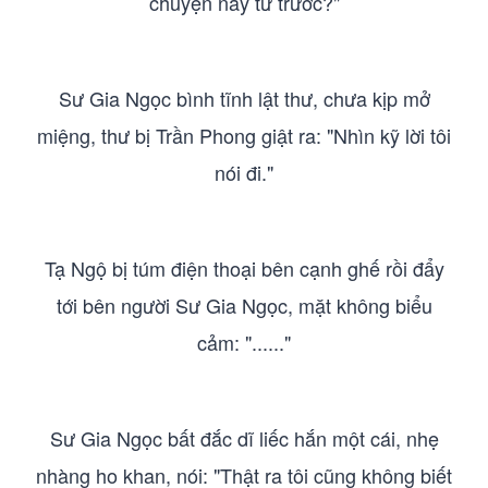
chuyện này từ trước?"
Sư Gia Ngọc bình tĩnh lật thư, chưa kịp mở
miệng, thư bị Trần Phong giật ra: "Nhìn kỹ lời tôi
nói đi."
Tạ Ngộ bị túm điện thoại bên cạnh ghế rồi đẩy
tới bên người Sư Gia Ngọc, mặt không biểu
cảm: "......"
Sư Gia Ngọc bất đắc dĩ liếc hắn một cái, nhẹ
nhàng ho khan, nói: "Thật ra tôi cũng không biết