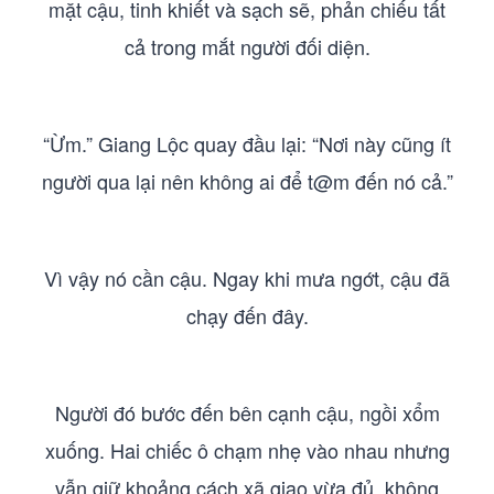
mặt cậu, tinh khiết và sạch sẽ, phản chiếu tất
cả trong mắt người đối diện.
“Ừm.” Giang Lộc quay đầu lại: “Nơi này cũng ít
người qua lại nên không ai để t@m đến nó cả.”
Vì vậy nó cần cậu. Ngay khi mưa ngớt, cậu đã
chạy đến đây.
Người đó bước đến bên cạnh cậu, ngồi xổm
xuống. Hai chiếc ô chạm nhẹ vào nhau nhưng
vẫn giữ khoảng cách xã giao vừa đủ, không