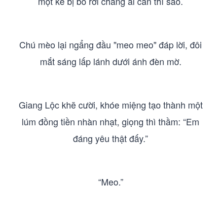
một kẻ bị bỏ rơi chẳng ai cần thì sao.
Chú mèo lại ngẩng đầu "meo meo" đáp lời, đôi
mắt sáng lấp lánh dưới ánh đèn mờ.
Giang Lộc khẽ cười, khóe miệng tạo thành một
lúm đồng tiền nhàn nhạt, giọng thì thầm: “Em
đáng yêu thật đấy.”
“Meo.”