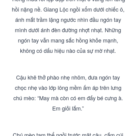
hồi nặng nề. Giang Lộc ngồi xổm dưới chiếc ô,
ánh mắt trầm lặng ngước nhìn đầu ngón tay
mình dưới ánh đèn đường nhợt nhạt. Những
ngón tay vẫn mang sắc hồng khỏe mạnh,
không có dấu hiệu nào của sự mờ nhạt.
Cậu khẽ thở phào nhẹ nhõm, đưa ngón tay
chọc nhẹ vào lớp lông mềm ấm áp trên lưng
chú mèo: “May mà còn có em đấy bé cưng à.
Em giỏi lắm.”
Chú mèo tam thể ngồi trước mặt cậu, cắm cúi