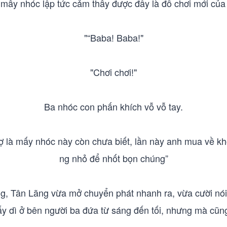
ấy nhóc lập tức cảm thấy được đây là đồ chơi mới của 
"“Baba! Baba!"
"Chơi chơi!"
Ba nhóc con phấn khích vỗ vỗ tay.
ợ là mấy nhóc này còn chưa biết, lần này anh mua về khô
ng nhỏ để nhốt bọn chúng”
, Tân Lãng vừa mở chuyển phát nhanh ra, vừa cười nói:
y dì ở bên người ba đứa từ sáng đến tối, nhưng mà cũng