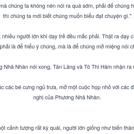
 mà chúng ta không nên nói ra quá sớm, phải để chúng h
thì chúng ta mới biết chúng muốn biểu đạt chuyện gì."
t nhiều người lớn khi dạy trẻ đều mắc phải. Thật ra dạy 
phải là để hiểu ý chúng, mà là để chúng mở miệng nói c
 Nhã Nhàn nói xong, Tân Lãng và Tô Thi Hàm nhận ra rấ
c các bé cưng ngủ trưa, mở một cuộc họp nhỏ với các đ
nghị của Phương Nhã Nhàn.
một cảnh tượng rất kỳ quái, người lớn giống như biến thà