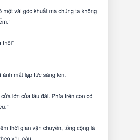
ó một vài góc khuất mà chúng ta không
iểm."
 thôi”
 ánh mắt lập tức sáng lên.
cửa lớn của lâu đài. Phía trên còn có
êu."
êm thời gian vận chuyển, tổng cộng là
theo yêu cầu.