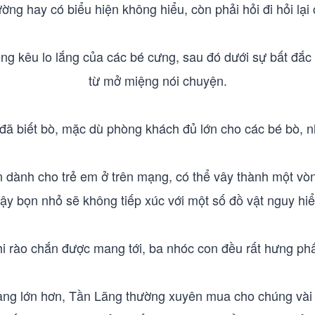
ường hay có biểu hiện không hiểu, còn phải hỏi đi hỏi lại
ng kêu lo lắng của các bé cưng, sau đó dưới sự bất đắc
từ mở miệng nói chuyện.
 đã biết bò, mặc dù phòng khách đủ lớn cho các bé bò,
n dành cho trẻ em ở trên mạng, có thể vây thành một vò
vậy bọn nhỏ sẽ không tiếp xúc với một số đồ vật nguy hi
i rào chắn được mang tới, ba nhóc con đều rất hưng ph
àng lớn hơn, Tần Lãng thường xuyên mua cho chúng vài 