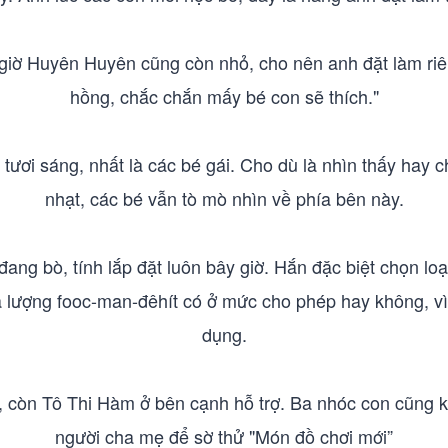
y giờ Huyên Huyên cũng còn nhỏ, cho nên anh đặt làm riê
hồng, chắc chắn mấy bé con sẽ thích."
tươi sáng, nhất là các bé gái. Cho dù là nhìn thấy hay
nhạt, các bé vẫn tò mò nhìn về phía bên này.
ng bò, tính lắp đặt luôn bây giờ. Hắn đặc biệt chọn loại
 lượng fooc-man-đêhít có ở mức cho phép hay không, vì v
dụng.
, còn Tô Thi Hàm ở bên cạnh hỗ trợ. Ba nhóc con cũng 
người cha mẹ để sờ thử "Món đồ chơi mới”