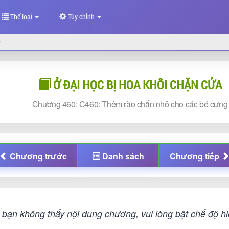
Thể loại
Tùy chỉnh
0
Ở ĐẠI HỌC BỊ HOA KHÔI CHẶN CỬA
Chương
460: C460: Thêm rào chắn nhỏ cho các bé cưng
Chương
trước
Danh sách
Chương
tiếp
bạn không thấy nội dung chương, vui lòng bật chế độ hiệ