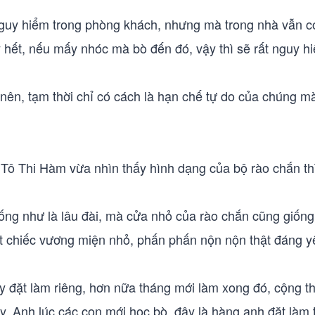
nguy hiểm trong phòng khách, nhưng mà trong nhà vẫn c
 hết, nếu mấy nhóc mà bò đến đó, vậy thì sẽ rất nguy h
nên, tạm thời chỉ có cách là hạn chế tự do của chúng mà
Tô Thi Hàm vừa nhìn thấy hình dạng của bộ rào chắn thì
iống như là lâu đài, mà cửa nhỏ của rào chắn cũng giống 
 chiếc vương miện nhỏ, phấn phấn nộn nộn thật đáng y
y đặt làm riêng, hơn nữa tháng mới làm xong đó, cộng th
y. Anh lúc các con mới học bò, đây là hàng anh đặt làm 