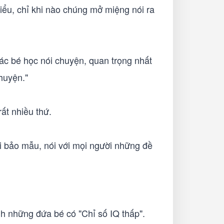
iểu, chỉ khi nào chúng mở miệng nói ra
các bé học nói chuyện, quan trọng nhất
huyện."
t nhiều thứ.
i bảo mẫu, nói với mọi người những đề
nh những đứa bé có "Chỉ số IQ thấp".