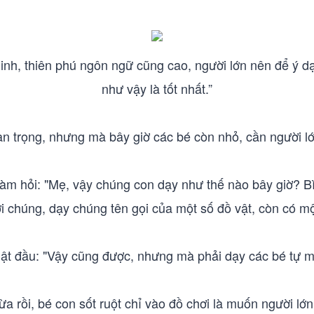
inh, thiên phú ngôn ngữ cũng cao, người lớn nên để ý dạ
như vậy là tốt nhất.”
an trọng, nhưng mà bây giờ các bé còn nhỏ, cần người 
m hỏi: "Mẹ, vậy chúng con dạy như thế nào bây giờ? B
ới chúng, dạy chúng tên gọi của một số đồ vật, còn có mộ
t đầu: "Vậy cũng được, nhưng mà phải dạy các bé tự m
 rồi, bé con sốt ruột chỉ vào đồ chơi là muốn người lớ