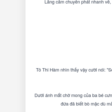
Lãng cầm chuyển phát nhanh vẽ, m
Tô Thi Hàm nhìn thấy vậy cười nói: "S
Dưới ánh mắt chờ mong của ba bé cưng
đứa đã biết bò mặc dù mấ