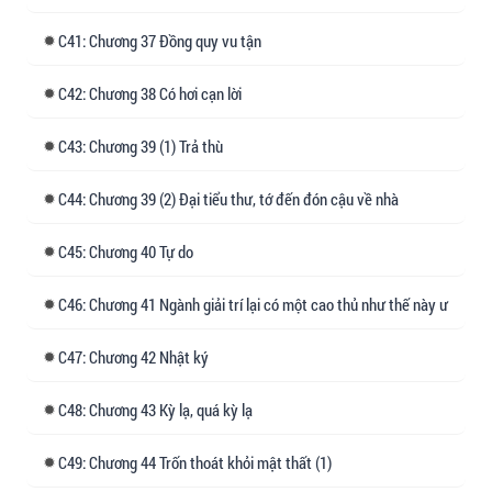
đóng vai nữ chính trong phim của tôi, đó là vinh
41: Chương 37 Đồng quy vu tận
hạnh của tôi.
Anti-fan: ???
42: Chương 38 Có hơi cạn lời
Chúng tôi tưởng toàn bộ đều là kẻ xấu, sao các
43: Chương 39 (1) Trả thù
người lại trở thành fan của Thương Lộc! Điều
này không hợp lý chút nào!
44: Chương 39 (2) Đại tiểu thư, tớ đến đón cậu về nhà
*
45: Chương 40 Tự do
Sau đó họ phát hiện, thế mà lại còn có rất nhiều
46: Chương 41 Ngành giải trí lại có một cao thủ như thế này ư
fan ẩn danh của Thương Lộc.
Khi người thừa kế của gia đình danh giá bị lộ bí
47: Chương 42 Nhật ký
mật, họ phát hiện ra tấm ảnh năm bảy tuổi của
48: Chương 43 Kỳ lạ, quá kỳ lạ
Thương Lộc đang dẫm lên mông một cậu bé.
Khi được hỏi nguyên do, Trì Yến chậm rãi trả
49: Chương 44 Trốn thoát khỏi mật thất (1)
lời: "Chẳng lẽ không rõ sao? Tất nhiên là vì tôi