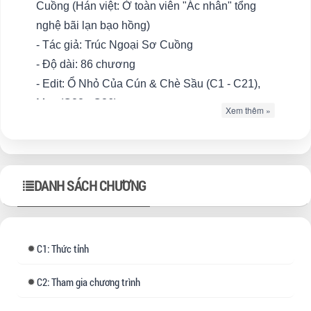
Cuồng (Hán việt: Ở toàn viên "Ác nhân" tổng
nghệ bãi lạn bạo hồng)
- Tác giả: Trúc Ngoại Sơ Cuồng
- Độ dài: 86 chương
- Edit: Ổ Nhỏ Của Cún & Chè Sầu (C1 - C21),
May (C22 - C86)
Xem thêm »
- Thể loại: Nguyên sang, Ngôn tình, Hiện đại ,
HE , Tình cảm , Xuyên thư , Hào môn thế gia ,
Nữ phụ , Giới giải trí , Nhẹ nhàng , Đô thị tình
duyên , Pháo hôi , Kim bài đề cử 🥇 , Kim Bảng
DANH SÁCH CHƯƠNG
🏆 , Mary Sue , Góc nhìn nữ chủ , Vạn người mê
Văn án:
1: Thức tỉnh
Chương trình "Người tôi ghét nhất" với sự tham
gia của sáu ngôi sao mà cư dân mạng và những
2: Tham gia chương trình
người trong ngành bình chọn.