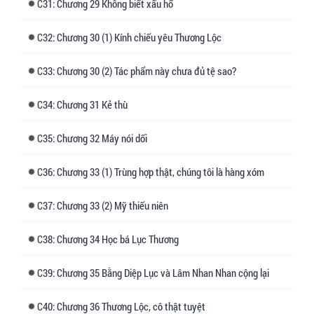
31: Chương 29 Không biết xấu hổ
chung của toàn dân, nhưng......
32: Chương 30 (1) Kính chiếu yêu Thương Lộc
Không biết từ khi nào, những ngôi sao "không
sợ trời không sợ đất" trong giới giải trí lại có thái
33: Chương 30 (2) Tác phẩm này chưa đủ tệ sao?
độ khác lạ với Thương Lộc.
34: Chương 31 Kẻ thù
Nữ diễn viên nổi tiếng chủ động hỏi Thương
Lộc cách diễn vai mới;
35: Chương 32 Máy nói dối
Ngôi sao nam lập dị mua bánh kem phiên bản
36: Chương 33 (1) Trùng hợp thật, chúng tôi là hàng xóm
giới hạn cho Thương Lộc, còn đứng xếp hàng
ba giờ dưới nắng;
37: Chương 33 (2) Mỹ thiếu niên
Nữ minh tinh kiêu ngạo và idol nóng tính suýt
38: Chương 34 Học bá Lục Thương
đánh nhau để giành cơ hội cùng Thương Lộc đi
công viên giải trí.
39: Chương 35 Bằng Diệp Lục và Lâm Nhan Nhan cộng lại
Ngay cả đạo diễn nổi tiếng khó tính trong giới
40: Chương 36 Thương Lộc, cô thật tuyệt
cũng công khai nói: Nếu Thương Lộc đồng ý