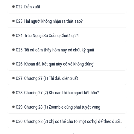
22: Diễn xuất
Một idol ngang ngạnh và một ngôi sao nổi tiếng
suýt nữa đánh nhau, ban tổ chức chương trình
23: Hai người không nhận ra thật sao?
vội vàng nhờ Thương Lộc can ngăn.
24: Trúc Ngoại Sơ Cuồng Chương 24
Thương Lộc vui vẻ đứng ra dẫn chương trình
ngẫu hứng: "Quý vị khán giả, bây giờ chúng tôi
25: Tôi cứ cảm thấy hôm nay có chút kỳ quái
sẽ tổ chức cuộc thi quyền vương năm nay! Kẻ
thua cuộc sẽ phải rời khỏi làng giải trí!"
26: Khoan đã, kết quả này có vẻ không đúng!
Hai người định đánh nhau: "......"
27: Chương 27 (1) Thi đấu diễn xuất
Khán giả:...... Chúng tôi tưởng mình đến xem
28: Chương 27 (2) Khi nào thì hai người kết hôn?
chương trình cho vui, không ngờ Thương Lộc
còn vui hơn chúng tôi.
29: Chương 28 (1) Zoombie cũng phải tuyệt vọng
*
30: Chương 28 (2) Chị có thể cho tôi một cơ hội để theo đuổi chị không?
Sau hàng loạt hành động của Thương Lộc, mọi
người đều đồng ý rằng cô chắc chắn là kẻ địch