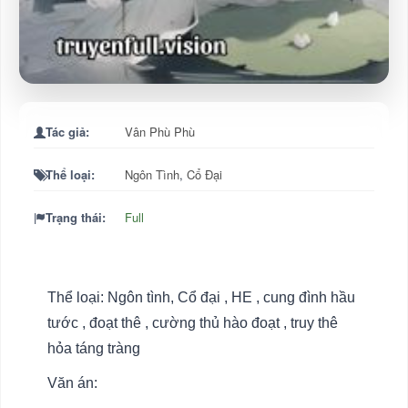
Tác giả:
Vân Phù Phù
Thể loại:
Ngôn Tình
,
Cổ Đại
Trạng thái:
Full
Thể loại: Ngôn tình, Cổ đại , HE , cung đình hầu
tước , đoạt thê , cường thủ hào đoạt , truy thê
hỏa táng tràng
Văn án: