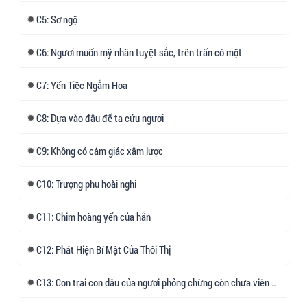
5: Sơ ngộ
Chứ không phải ở một trấn nhỏ hẻo lánh, đối
với thê tử của kẻ khác lại sinh ra dục niệm, ngày
6: Ngươi muốn mỹ nhân tuyệt sắc, trên trấn có một
đêm quấn quýt không rời.
7: Yến Tiệc Ngắm Hoa
Hắn vốn định buông tha nữ nhân đáng thương
ấy, nhưng nàng lại hết lần này đến lần khác
8: Dựa vào đâu để ta cứu ngươi
xông vào cuộc đời hắn, quấy nhiễu tất cả kế
9: Không có cảm giác xâm lược
hoạch và nguyên tắc của hắn.
10: Trượng phu hoài nghi
Dù nàng đã có phu quân, tình cảm phu thê còn
rất tốt, thì sao chứ?
11: Chim hoàng yến của hắn
12: Phát Hiện Bí Mật Của Thôi Thị
Chỉ cần hắn muốn, nàng sẽ không thể thoát khỏi
lòng bàn tay hắn.
13: Con trai con dâu của ngươi phỏng chừng còn chưa viên phòng...