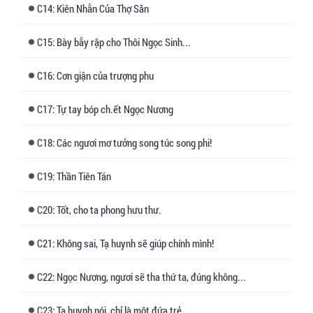
Tạ Quân cúi đầu nhìn nam nhân đã bị ép đến
14: Kiên Nhẫn Của Thợ Săn
đường cùng, run rẩy cầu xin hắn như một con
chó nhỏ đáng thương.
15: Bày bẫy rập cho Thôi Ngọc Sinh...
16: Cơn giận của trượng phu
Hắn nhếch môi, lộ ra nanh vuốt sắc bén: “Muốn
tiền sao? Dùng thê tử của ngươi để đổi lấy.”
17: Tự tay bóp ch.ết Ngọc Nương
---
18: Các ngươi mơ tưởng song túc song phi!
19: Thần Tiên Tán
Ban đầu, Ngọc Hà cảm động vô cùng.
20: Tốt, cho ta phong hưu thư.
Nhưng không bao lâu sau khi thành thân, nàng
phát hiện trượng phu của mình có một số thói
21: Không sai, Tạ huynh sẽ giúp chính mình!
quen quá mức quen thuộc…
22: Ngọc Nương, ngươi sẽ tha thứ ta, đúng không...
Càng về đêm, trong bóng tối mịt mù, ánh mắt cố
23: Tạ huynh nói, chỉ là một đứa trẻ…