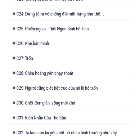
chấp ướt át của hắn, như rêu phong len lỏi giữa
những khe hở, từng chút từng chút quấn lấy
24: Đừng tỏ ra vẻ chống đối mất hứng như thế...
nàng—
25: Phiên ngoại - Thôi Ngọc Sinh hối hận
Hắn yêu thương thê tử của mình đến cực hạn.
26: Khế bán mình
Nhân vật chính: Ngọc Hà - Tạ Quân.
27: Trốn
Điểm nhấn: Hỏa táng tràng, cường thủ hào đoạt.
28: Chim hoàng yến chạy thoát
Tóm gọn trong một câu: Muốn tiền sao? Dùng
29: Ngươi cũng biết kết cục của nô lệ bỏ trốn
thê tử của ngươi để đổi lấy.
30: Chết đơn giản, sống mới khó
Thông điệp: Dù thân chìm trong bóng tối, vẫn
31: Kiên Nhẫn Của Thợ Săn
phải hướng về phía trước
32: Ta làm sao lại yêu một nữ nhân bình thường như vậy...