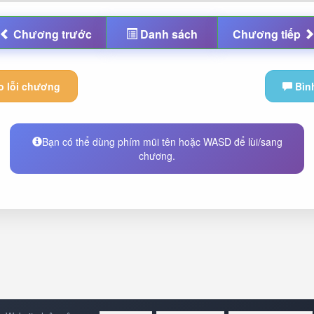
Chương
trước
Danh sách
Chương
tiếp
 lỗi chương
Bìn
Bạn có thể dùng phím mũi tên hoặc WASD để lùi/sang
chương.