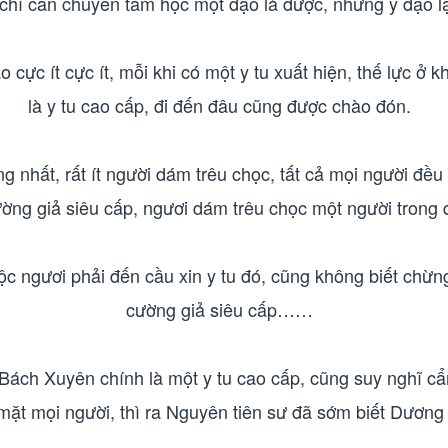
chỉ cần chuyên tâm học một đạo là được, nhưng y đạo 
o cực ít cực ít, mỗi khi có một y tu xuất hiện, thế lực ở
là y tu cao cấp, đi đến đâu cũng được chào đón.
g nhất, rất ít người dám trêu chọc, tất cả mọi người đều 
ường giả siêu cấp, ngươi dám trêu chọc một người tron
c ngươi phải đến cầu xin y tu đó, cũng không biết chừng
cường giả siêu cấp……
ách Xuyên chính là một y tu cao cấp, cũng suy nghĩ cẩ
c mặt mọi người, thì ra Nguyên tiên sư đã sớm biết Dươn