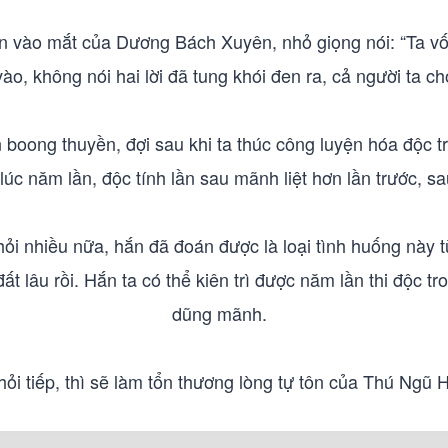
 vào mắt của Dương Bách Xuyên, nhỏ giọng nói: “Ta vốn 
vào, không nói hai lời đã tung khói đen ra, cả người ta 
boong thuyền, đợi sau khi ta thúc công luyện hóa độc t
ột lúc năm lần, độc tính lần sau mãnh liệt hơn lần trước, 
 nhiều nữa, hắn đã đoán được là loại tình huống này từ
ất lâu rồi. Hắn ta có thể kiên trì được năm lần thi độc tr
dũng mãnh.
ỏi tiếp, thì sẽ làm tổn thương lòng tự tôn của Thú Ngũ