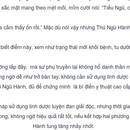
 sắc mặt mang theo mệt mỏi, mỉm cười nói: “Tiểu Ngũ, 
a cảm thấy ổn rồi.” Mặc dù nói vậy nhưng Thú Ngũ Hành
iết điểm này, xem như trạng thái mới khỏi bệnh, tu dư
ướng lấp đầy, mà sư phụ truyền lại không hổ danh thần 
g ngờ dễ như trở bàn tay, không cần sử dụng linh dược 
ú Ngũ Hành, đủ để chứng minh là bí điển y thuật cao cấ
háp sử dụng linh dược luyện đan giải độc, nhưng thời g
ong, không ngờ hiệu quả rất tốt, nếu kết hợp hai phương 
Hành tung tăng nhảy nhót.