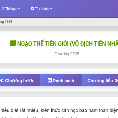
Thể loại
Tùy chỉnh
ng 2735
NGẠO THẾ TIÊN GIỚI (VÔ ĐỊCH TIÊN NH
Chương
2735
Chương
trước
Danh sách
Chương
tiếp
hiểu biết rất nhiều, kiến thức cần học bao hàm toàn diệ