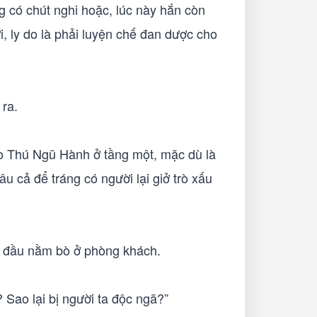
g có chút nghi hoặc, lúc này hắn còn
i, ly do là phải luyện chế đan dược cho
n ra.
 Thú Ngũ Hành ở tầng một, mặc dù là
u cả để tráng có người lại giở trò xấu
t đầu nằm bò ở phòng khách.
 Sao lại bị người ta độc ngã?”