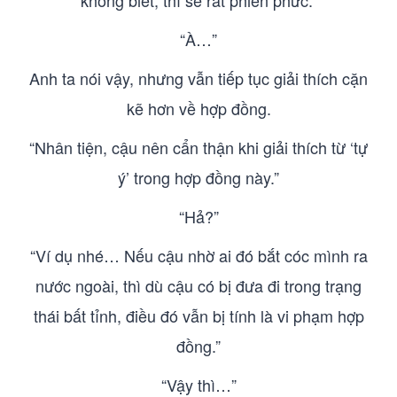
không biết, thì sẽ rất phiền phức.”
“À…”
Anh ta nói vậy, nhưng vẫn tiếp tục giải thích cặn
kẽ hơn về hợp đồng.
“Nhân tiện, cậu nên cẩn thận khi giải thích từ ‘tự
ý’ trong hợp đồng này.”
“Hả?”
“Ví dụ nhé… Nếu cậu nhờ ai đó bắt cóc mình ra
nước ngoài, thì dù cậu có bị đưa đi trong trạng
thái bất tỉnh, điều đó vẫn bị tính là vi phạm hợp
đồng.”
“Vậy thì…”