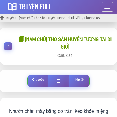
Hiện
menu
Truyện
[Nam chủ] Thợ Săn Huyễn Tượng Tại Dị Giới
Chương 85
[NAM CHỦ] THỢ SĂN HUYỄN TƯỢNG TẠI DỊ
GIỚI
85:
85
trước
tiếp
Nhướn chân mày bằng cơ trán, kéo khóe miệng