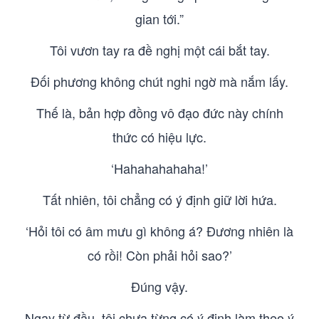
gian tới.”
Tôi vươn tay ra đề nghị một cái bắt tay.
Đối phương không chút nghi ngờ mà nắm lấy.
Thế là, bản hợp đồng vô đạo đức này chính
thức có hiệu lực.
‘Hahahahahaha!’
Tất nhiên, tôi chẳng có ý định giữ lời hứa.
‘Hỏi tôi có âm mưu gì không á? Đương nhiên là
có rồi! Còn phải hỏi sao?’
Đúng vậy.
Ngay từ đầu, tôi chưa từng có ý định làm theo ý